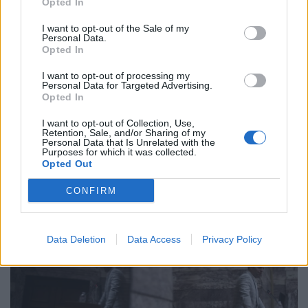
τα εσωκομματικά πυρά αμφισβήτησης και ρίχνει
Opted In
τα καρφιά του στους ιδιοκτήτες της αριστερής
I want to opt-out of the Sale of my
ψυχής του ΣΥΡΙΖΑ επιστρέφοντας τις αιχμές που
Personal Data.
του εξαπολύουν για μετάλλαξη του κόμματος σε
Opted In
φιλελεύθερης κοπής πολιτικό φορέα. Η
“σύγκρουση” βρίσκεται ακόμη στην αρχή και είναι
I want to opt-out of processing my
Personal Data for Targeted Advertising.
άγνωστο που θα καταλήξει με τους
Opted In
εναπομείναντες Βουλευτές στην […]
I want to opt-out of Collection, Use,
ΠΕΡΙΣΣΌΤΕΡΑ ...
Retention, Sale, and/or Sharing of my
Personal Data that Is Unrelated with the
Purposes for which it was collected.
Opted Out
CONFIRM
Data Deletion
Data Access
Privacy Policy