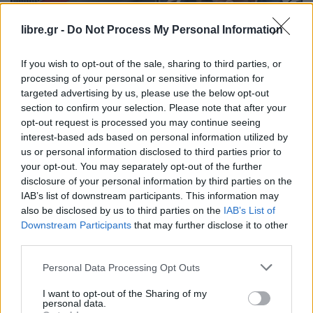
libre.gr -
Do Not Process My Personal Information
If you wish to opt-out of the sale, sharing to third parties, or
processing of your personal or sensitive information for
targeted advertising by us, please use the below opt-out
section to confirm your selection. Please note that after your
opt-out request is processed you may continue seeing
interest-based ads based on personal information utilized by
ΘΈΜΑ 1
ΠΟΛΙΤΙΚΉ
us or personal information disclosed to third parties prior to
Το σχέδιο Κασσελάκη, το γαλατικό
your opt-out. You may separately opt-out of the further
χωριό και το Συνέδριο… νέου
disclosure of your personal information by third parties on the
IAB’s list of downstream participants. This information may
also be disclosed by us to third parties on the
IAB’s List of
Downstream Participants
that may further disclose it to other
third parties.
Η Συντακτική ομάδα του Libre
Personal Data Processing Opt Outs
14 Οκτωβρίου, 2023
I want to opt-out of the Sharing of my
Ο Στέφανος Κασσελάκης πλέον επιστρέφει ο ίδιος
personal data.