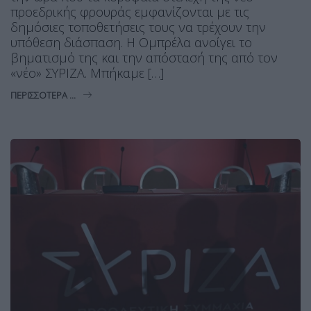
προεδρικής φρουράς εμφανίζονται με τις
δημόσιες τοποθετήσεις τους να τρέχουν την
υπόθεση διάσπαση. Η Ομπρέλα ανοίγει το
βηματισμό της και την απόστασή της από τον
«νέο» ΣΥΡΙΖΑ. Μπήκαμε […]
ΠΕΡΙΣΣΌΤΕΡΑ ...