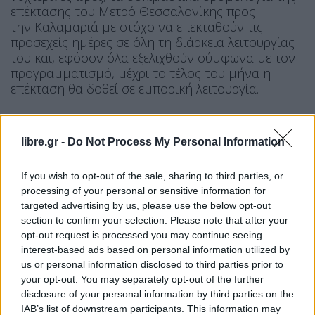
επέκτασης του Μετρό Θεσσαλονίκης προς
την Καλαμαριά με στόχο να επεκταθούν τις
προσεχείς ημέρες σε όλη τη διάρκεια λειτουργίας
του και, εφόσον όλα εξελιχθούν σύμφωνα με τον
προγραμματισμό, μέχρι το τέλος του μήνα η
επέκταση θα δοθεί σε εμπορική λειτουργία.
libre.gr -
Do Not Process My Personal Information
If you wish to opt-out of the sale, sharing to third parties, or
processing of your personal or sensitive information for
targeted advertising by us, please use the below opt-out
section to confirm your selection. Please note that after your
opt-out request is processed you may continue seeing
interest-based ads based on personal information utilized by
us or personal information disclosed to third parties prior to
your opt-out. You may separately opt-out of the further
ΕΙΔΉΣΕΙΣ
ΕΛΛΆΔΑ
disclosure of your personal information by third parties on the
IAB’s list of downstream participants. This information may