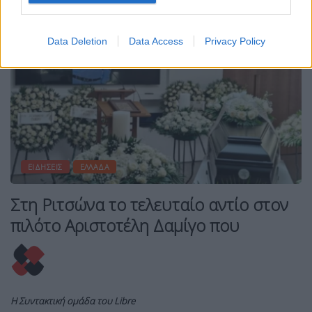
Data Deletion
Data Access
Privacy Policy
ΕΙΔΉΣΕΙΣ
ΕΛΛΆΔΑ
Στη Ριτσώνα το τελευταίο αντίο στον
πιλότο Αριστοτέλη Δαμίγο που
Η Συντακτική ομάδα του Libre