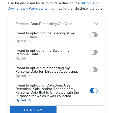
Εύβοια: Πέθανε ο 37χρονος
also be disclosed by us to third parties on the
IAB’s List of
Downstream Participants
that may further disclose it to other
μοτοσικλετιστής που είχε
third parties.
τραυματιστεί σε τροχαίο
Personal Data Processing Opt Outs
I want to opt-out of the Sharing of my
personal data.
Opted In
Η Συντακτική ομάδα του Libre
I want to opt-out of the Sale of my
6 Αυγούστου, 2026
Personal Data.
Opted In
Βαρύ πένθος σε συγγενείς και φίλους έχει
προκαλέσει η είδηση ότι έφυγε από τη ζωή ο
I want to opt-out of processing my
Personal Data for Targeted Advertising.
37χρονος ο οποίος είχε τραυματιστεί σοβαρά σε
Opted In
τροχαίο με αγριογούρουνο. Το περιστατικό
συνέβη τα ξημερώματα της Κυριακής 2
I want to opt-out of Collection, Use,
Αυγούστου, στην περιοχή Κοχύλι, κοντά στη
Retention, Sale, and/or Sharing of my
Personal Data that Is Unrelated with the
Λίμνη, στην Εύβοια, όπου δραστηριοποιούνταν
Purposes for which it was collected.
επαγγελματικά έχοντας κατάστημα εστίασης.
Opted Out
CONFIRM