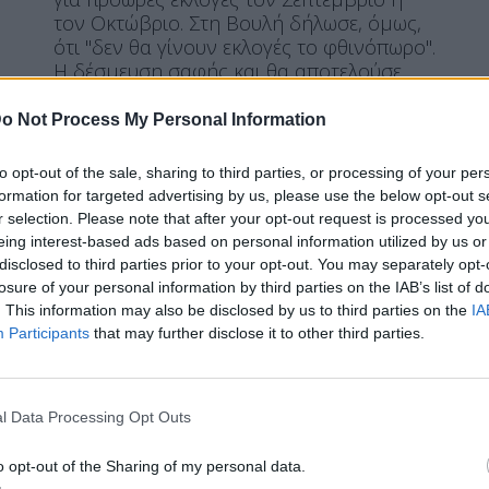
τον Οκτώβριο. Στη Βουλή δήλωσε, όμως,
ότι "δεν θα γίνουν εκλογές το φθινόπωρο".
Η δέσμευση σαφής και θα αποτελούσε
σοβαρή υπαναχώρηση εάν την
παρέβαινε, πέραν του ότι θα πρόδιδε
o Not Process My Personal Information
ηττοπάθεια.
to opt-out of the sale, sharing to third parties, or processing of your per
ΠΕΡΙΣΣΌΤΕΡΑ ...
formation for targeted advertising by us, please use the below opt-out s
r selection. Please note that after your opt-out request is processed y
eing interest-based ads based on personal information utilized by us or
BACKSTAGE
disclosed to third parties prior to your opt-out. You may separately opt-
losure of your personal information by third parties on the IAB’s list of
Μέσω “Σεράφειου” ένα ακόμα
. This information may also be disclosed by us to third parties on the
IA
βήμα πιό κοντά στην ΕΛΑΣ ο
Participants
that may further disclose it to other third parties.
l Data Processing Opt Outs
Η Συντακτική ομάδα του Libre
o opt-out of the Sharing of my personal data.
25 Ιουλίου, 2026