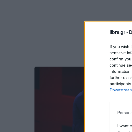
libre.gr -
D
If you wish 
sensitive in
confirm you
continue se
information 
further disc
participants
Downstream 
Persona
I want t