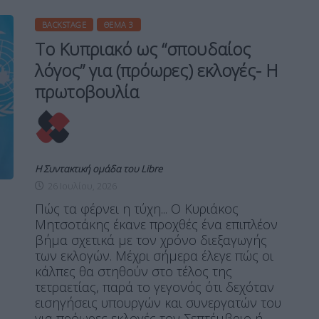
BACKSTAGE
ΘΈΜΑ 3
Το Κυπριακό ως “σπουδαίος
λόγος” για (πρόωρες) εκλογές- Η
πρωτοβουλία
Η Συντακτική ομάδα του Libre
26 Ιουλίου, 2026
Πώς τα φέρνει η τύχη... Ο Κυριάκος
Μητσοτάκης έκανε προχθές ένα επιπλέον
βήμα σχετικά με τον χρόνο διεξαγωγής
των εκλογών. Μέχρι σήμερα έλεγε πώς οι
κάλπες θα στηθούν στο τέλος της
τετραετίας, παρά το γεγονός ότι δεχόταν
εισηγήσεις υπουργών και συνεργατών του
για πρόωρες εκλογές τον Σεπτέμβριο ή