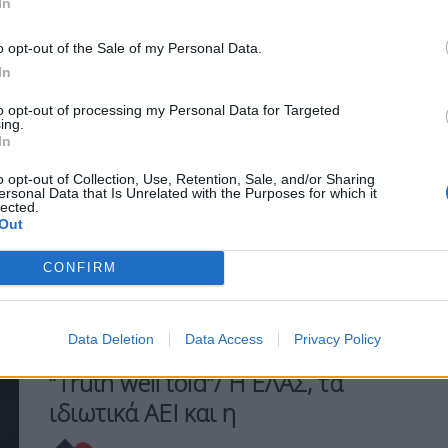
In
Μεγάλο ενδιαφέρον εμφανίζει η
εκδήλωση που διοργανώνει την προσεχή
o opt-out of the Sale of my Personal Data.
Τρίτη στο «Σεράφειο» του Δήμου
In
Αθηναίων η ΕΛ.Α.Σ. του Αλέξη Τσίπρα με
τίτλο «Ισχυρή Αυτοδιοίκηση- Ισχυρή
to opt-out of processing my Personal Data for Targeted
ing.
Δημοκρατία" και παρουσίες που
In
αναμφίβολα επιβεβαιώνουν το άνοιγμα
του πρώην πρωθυπουργού όχι μόνο προς
o opt-out of Collection, Use, Retention, Sale, and/or Sharing
τον χώρο της τοπικής αυτοδιοίκησης
ersonal Data that Is Unrelated with the Purposes for which it
lected.
(στον οποίο η κυβέρνηση ΣΥΡΙΖΑ απέτυχε
Out
παταγωδώς) αλλά και προς το Κέντρο.
CONFIRM
ΠΕΡΙΣΣΌΤΕΡΑ ...
Data Deletion
Data Access
Privacy Policy
OPINIONS
“Truth well told”/ Η ΕΛΑΣ, τα
ιδιωτικά ΑΕΙ και η