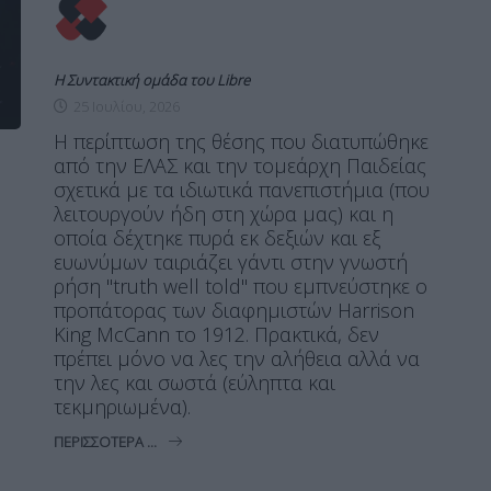
Η Συντακτική ομάδα του Libre
25 Ιουλίου, 2026
Η περίπτωση της θέσης που διατυπώθηκε
από την ΕΛΑΣ και την τομεάρχη Παιδείας
σχετικά με τα ιδιωτικά πανεπιστήμια (που
λειτουργούν ήδη στη χώρα μας) και η
οποία δέχτηκε πυρά εκ δεξιών και εξ
ευωνύμων ταιριάζει γάντι στην γνωστή
ρήση "truth well told" που εμπνεύστηκε ο
προπάτορας των διαφημιστών Harrison
King McCann το 1912. Πρακτικά, δεν
πρέπει μόνο να λες την αλήθεια αλλά να
την λες και σωστά (εύληπτα και
τεκμηριωμένα).
ΠΕΡΙΣΣΌΤΕΡΑ ...