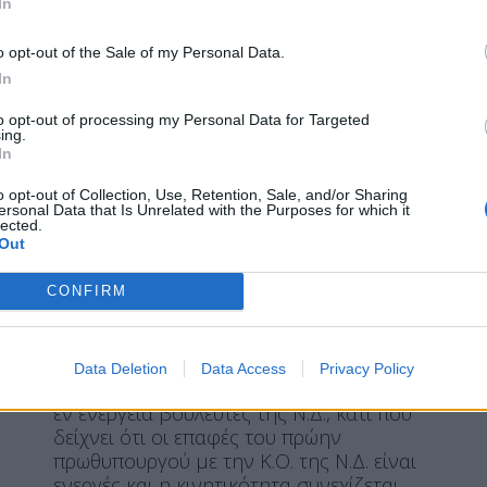
In
Παρέα στο Παγκράτι, Σαμαράς
με τρεις (εν ενεργεία) βουλευτές
o opt-out of the Sale of my Personal Data.
In
της
to opt-out of processing my Personal Data for Targeted
ing.
In
o opt-out of Collection, Use, Retention, Sale, and/or Sharing
Η Συντακτική ομάδα του Libre
ersonal Data that Is Unrelated with the Purposes for which it
lected.
2 Ιουλίου, 2026
Out
Αυτόπτες μάρτυρες μεταφέρουν ότι
εντόπισαν χθες το βράδυ τον Αντώνη
CONFIRM
Σαμαρά σε γνωστό στέκι του Παγκρατίου
να συντρώγει με τον Χαράλαμπο
Αθανασίου, τον Θεόφιλο Λεονταρίδη και
Data Deletion
Data Access
Privacy Policy
τον Γιώργο Καρασμάνη. Και οι τρεις είναι
εν ενεργεία βουλευτές της Ν.Δ., κάτι που
δείχνει ότι οι επαφές του πρώην
πρωθυπουργού με την Κ.Ο. της Ν.Δ. είναι
ενεργές και η κινητικότητα συνεχίζεται.