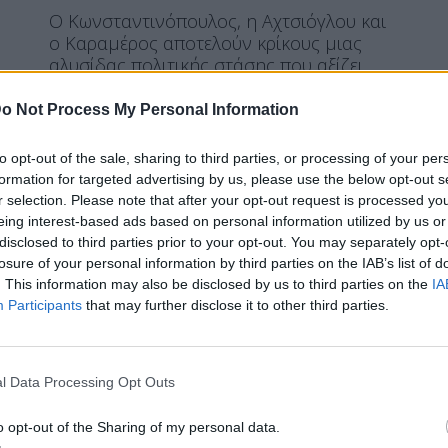
Ο Κωνσταντινόπουλος, η Αχτσιόγλου και
ο Καραμέρος αποτελούν κρίκους μιας
αλυσίδας πολιτικής στάσης που αξίζει
επισήμανσης. Σε ένα ιδανικό πολιτικό
σύμπαν δεν θα χρειαζόταν, θα έπρεπε να
o Not Process My Personal Information
είναι απ΄ αυτά που καλύπτει η φράση που
γέννησε η γραμματική μας παράδοση: "τα
to opt-out of the sale, sharing to third parties, or processing of your per
ευκόλως εννοούμενα, παραλείπονται".
formation for targeted advertising by us, please use the below opt-out s
Απέκτησες μία βουλευτική έδρα επειδή οι
r selection. Please note that after your opt-out request is processed y
ψηφοφόροι σε εμπιστεύτηκαν ως
eing interest-based ads based on personal information utilized by us or
εκπρόσωπο ενός πολιτικού υποκειμένου;
disclosed to third parties prior to your opt-out. You may separately opt-
Όταν οι δρόμοι σου χωρίζουν με αυτό ,
losure of your personal information by third parties on the IAB’s list of
για ιδεολογικούς ή πολιτικούς λόγους, η
. This information may also be disclosed by us to third parties on the
IA
ηθική υπαγορεύει να παραδώσεις την
Participants
that may further disclose it to other third parties.
έδρα σου.
ΠΕΡΙΣΣΌΤΕΡΑ ...
l Data Processing Opt Outs
o opt-out of the Sharing of my personal data.
BACKSTAGE