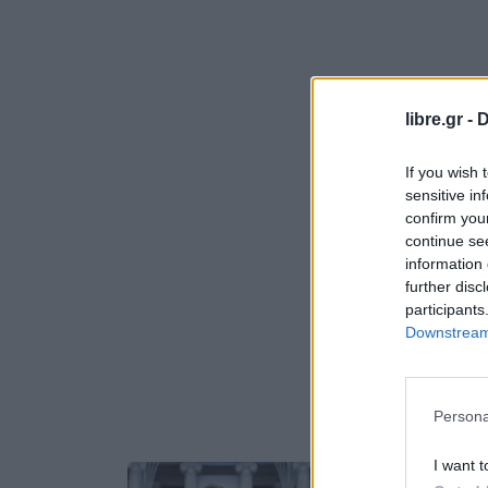
libre.gr -
D
If you wish 
sensitive in
confirm you
continue se
information 
further disc
participants
Downstream 
Persona
I want t