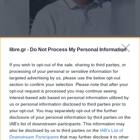
ΕΛΛΆΔΑ
libre.gr -
Do Not Process My Personal Information
Οι πελάτες που εφηύρε ο
ψευτογιατρός: Ανάμεσα τους Τσίπρας,
If you wish to opt-out of the sale, sharing to third parties, or
Μητσοτάκης,
processing of your personal or sensitive information for
targeted advertising by us, please use the below opt-out
section to confirm your selection. Please note that after your
opt-out request is processed you may continue seeing
interest-based ads based on personal information utilized by
us or personal information disclosed to third parties prior to
Η Συντακτική ομάδα του Libre
your opt-out. You may separately opt-out of the further
25 Ιανουαρίου, 2023
disclosure of your personal information by third parties on the
IAB’s list of downstream participants. This information may
Δεν έχουν τέλος οι αποκαλύψεις για τον φερόμενο
also be disclosed by us to third parties on the
IAB’s List of
ως ψευτογιατρό, σύμφωνα με τις καταγγελίες που
Downstream Participants
that may further disclose it to other
βλέπουν το φως της δημοσιότητας. Εκτός από το