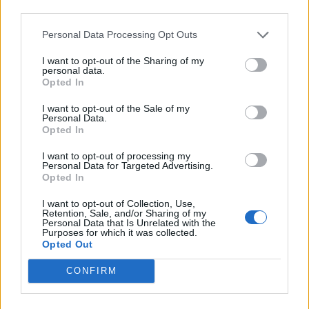
third parties.
«παραμύθι» που πουλούσε στα θύματά του για τις
δήθεν ευεργετικές ιδιότητες των σκευασμάτων
Personal Data Processing Opt Outs
που τους έδινε, φαίνεται πως ήθελε να δώσει και
μια κάποια «αίγλη» στις θεραπείες του. Γι αυτόν
I want to opt-out of the Sharing of my
personal data.
ακριβώς τον […]
Opted In
ΠΕΡΙΣΣΌΤΕΡΑ ...
I want to opt-out of the Sale of my
Personal Data.
Opted In
I want to opt-out of processing my
Personal Data for Targeted Advertising.
Opted In
I want to opt-out of Collection, Use,
Retention, Sale, and/or Sharing of my
Personal Data that Is Unrelated with the
Purposes for which it was collected.
Opted Out
CONFIRM