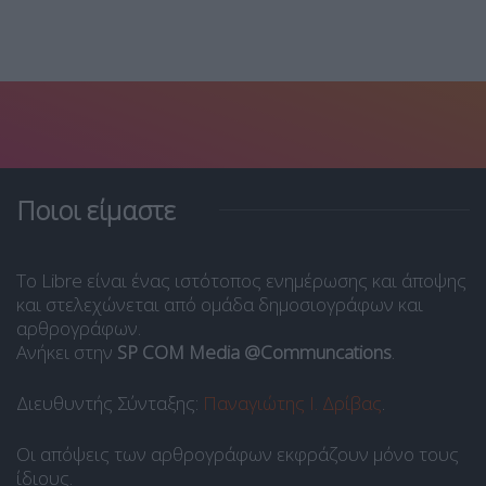
Ποιοι είμαστε
Το Libre είναι ένας ιστότοπος ενημέρωσης και άποψης
και στελεχώνεται από ομάδα δημοσιογράφων και
αρθρογράφων.
Ανήκει στην
SP COM Media @Communcations
.
Διευθυντής Σύνταξης:
Παναγιώτης Ι. Δρίβας
.
Οι απόψεις των αρθρογράφων εκφράζουν μόνο τους
ίδιους.