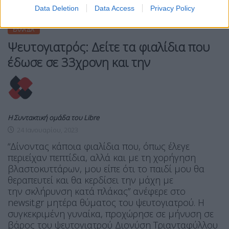
Data Deletion
Data Access
Privacy Policy
ΕΛΛΆΔΑ
Ψευτογιατρός: Δείτε τα φιαλίδια που
έδωσε σε 33χρονη και την
Η Συντακτική ομάδα του Libre
24 Ιανουαρίου, 2023
“Δίνοντας κάποια φιαλίδια που, όπως έλεγε
περιείχαν πεπτίδια, αλλά και με τη χορήγηση
βλαστοκυττάρων, μου είπε ότι το παιδί μου θα
θεραπευτεί και θα κερδίσει την μάχη με
την σκλήρυνση κατά πλάκας” ανέφερε στο
newsit.gr μητέρα θύματος του ψευτογιατρού. Η
συγκεκριμένη γυναίκα, προχώρησε σε μήνυση σε
βάρος του ψευτογιατρού Διονύση Τριανταφύλλου