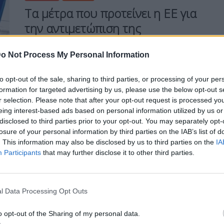
Τα μέτρα που προτείνει η ΕΕ για
την αντιμετώπιση της
o Not Process My Personal Information
to opt-out of the sale, sharing to third parties, or processing of your per
Η Συντακτική ομάδα του Libre
formation for targeted advertising by us, please use the below opt-out s
21 Απριλίου, 2026
r selection. Please note that after your opt-out request is processed y
Η Ευρωπαϊκή Επιτροπή πρότεινε μια σειρά
eing interest-based ads based on personal information utilized by us or
μέτρων για την αντιμετώπιση
disclosed to third parties prior to your opt-out. You may separately opt-
της ενεργειακής κρίσης που προκαλεί
losure of your personal information by third parties on the IAB’s list of
η κρίση στη Μέση Ανατολή.
. This information may also be disclosed by us to third parties on the
IA
Participants
that may further disclose it to other third parties.
ΠΕΡΙΣΣΌΤΕΡΑ ...
l Data Processing Opt Outs
BUSINESS
Ημέρα της Γης – Η ΔΕΗ
o opt-out of the Sharing of my personal data.