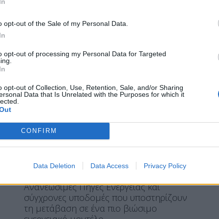
In
επιταχύνει την ενεργειακή
μετάβαση
o opt-out of the Sale of my Personal Data.
In
to opt-out of processing my Personal Data for Targeted
ing.
In
Η Συντακτική ομάδα του Libre
21 Απριλίου, 2026
o opt-out of Collection, Use, Retention, Sale, and/or Sharing
ersonal Data that Is Unrelated with the Purposes for which it
Παραμένοντας πιστή στις
lected.
Out
περιβαλλοντικές της δεσμεύσεις για
μείωση του ανθρακικού της
CONFIRM
αποτυπώματος, η ΔΕΗ συμμετέχει και
φέτος στην Παγκόσμια Ημέρα της Γης.
Στο πλαίσιο του στρατηγικού του πλάνου,
ο Όμιλος ΔΕΗ επιταχύνει την ανάπτυξη
Data Deletion
Data Access
Privacy Policy
της καθαρής ενέργειας, επενδύοντας σε
Ανανεώσιμες Πηγές Ενέργειας και
σύγχρονες υποδομές που υποστηρίζουν
τη μετάβαση σε ένα πιο βιώσιμο