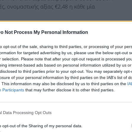
ς, ονομαστικής αξίας €2,48 η κάθε μία.
o Not Process My Personal Information
ε σήμερα την εισαγωγή των νέων μετοχών.
 αξιοποιήσει τα 4,12 δισ. ευρώ που εξασφάλισε.
to opt-out of the sale, sharing to third parties, or processing of your per
formation for targeted advertising by us, please use the below opt-out s
r selection. Please note that after your opt-out request is processed y
eing interest-based ads based on personal information utilized by us or
 ΔΕΗ:
disclosed to third parties prior to your opt-out. You may separately opt-
losure of your personal information by third parties on the IAB’s list of
. This information may also be disclosed by us to third parties on the
IA
Participants
that may further disclose it to other third parties.
χείρηση Ηλεκτρισμού Α.Ε. (στο εξής η
από την 26.05.2026 θα αρχίσει η διαπραγμάτευση
thens των 228.126.677 νέων κοινών
l Data Processing Opt Outs
 της Εταιρείας, ονομαστικής αξίας €2,48 η
θηκαν λόγω της αύξησης του μετοχικού της
o opt-out of the Sharing of my personal data.