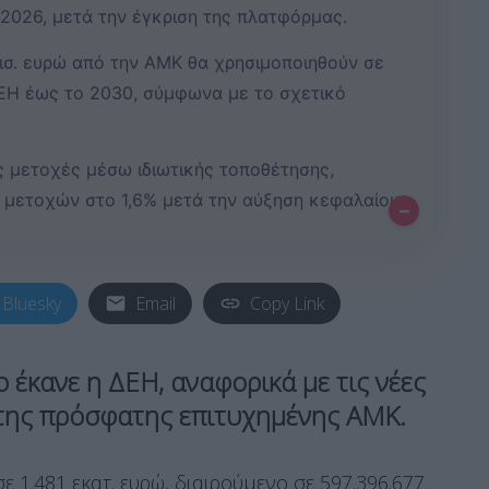
 2026, μετά την έγκριση της πλατφόρμας.
δισ. ευρώ από την ΑΜΚ θα χρησιμοποιηθούν σε
ΔΕΗ έως το 2030, σύμφωνα με το σχετικό
ες μετοχές μέσω ιδιωτικής τοποθέτησης,
 μετοχών στο 1,6% μετά την αύξηση κεφαλαίου.
–
Bluesky
Email
Copy Link
 έκανε η ΔΕΗ, αναφορικά με τις νέες
της πρόσφατης επιτυχημένης ΑΜΚ.
ε 1.481 εκατ. ευρώ, διαιρούμενο σε 597.396.677