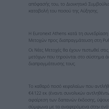
απόφασής του, το Διοικητικό Συμβούλιο
καταβολή του ποσού της Αύξησης.
Η Euronext Athens κατά τη συνεδρίαση 
Μετοχών προς διαπραγμάτευση στη Ρυθ
Οι Νέες Μετοχές θα έχουν πιστωθεί στι
μετόχων που τηρούνται στο σύστημα ά
διαπραγμάτευσης τους.
Τo καθαρό ποσό κεφαλαίων που αντλήθ
€4.122
εκ. (έναντι συνολικών αντληθέντ
αφαίρεση των δαπανών έκδοσης, ύψους 
σύμφωνα με τα αναφερόμενα στην ενότη