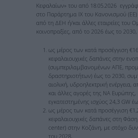
Κεφαλαίων» του από 18.05.2026 εγγράφο
στο Παράρτημα IX του Κανονισμού (ΕΕ) 
από τη ΔΕΗ ή/και άλλες εταιρείες του Ο
κοινοπραξίες, από το 2026 έως το 2030
ως μέρος των κατά προσέγγιση €16,7
κεφαλαιουχικές δαπάνες στην ενο
(συμπεριλαμβανομένων ΑΠΕ, προμή
δραστηριοτήτων) έως το 2030, συ
αιολική, υδροηλεκτρική ενέργεια,
και άλλες αγορές της ΝΑ Ευρώπης, 
εγκατεστημένης ισχύος 24,3 GW έω
ως μέρος των κατά προσέγγιση €1,2 
κεφαλαιουχικές δαπάνες στη Φάση 
center) στην Κοζάνη, με στόχο δυ
του 2028,