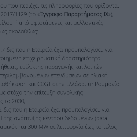
υ που περιέχει τις πληροφορίες που ορίζονται
2017/1129 (το «
Έγγραφο Παραρτήματος ΙΧ
»),
μίλου ή από υφιστάμενες και μελλοντικές
, ως ακολούθως:
 δις που η Εταιρεία έχει προϋπολογίσει, για
ποιημένη επιχειρηματική δραστηριότητα
θειας, ευέλικτης παραγωγής και λοιπών
μπεριλαμβανομένων επενδύσεων σε ηλιακή,
 αποθήκευση και CCGT στην Ελλάδα, τη Ρουμανία
με στόχο την επίτευξη συνολικής
ς το 2030,
δις που η Εταιρεία έχει προϋπολογίσει, για
I της ανάπτυξης κέντρου δεδομένων (data
ναμικότητα 300 MW σε λειτουργία έως το τέλος