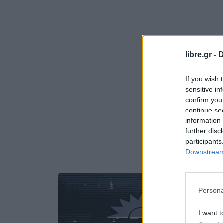
libre.gr -
D
If you wish 
sensitive in
confirm you
continue se
information 
further disc
participants
Downstream 
Persona
I want t