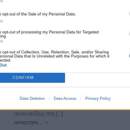
στόχος η δεύτερη
In
o opt-out of the Sale of my Personal Data.
In
to opt-out of processing my Personal Data for Targeted
Η Συντακτική ομάδα του Libre
ing.
28 Μαΐου, 2024
In
Στη τελική ευθεία των Ευρωεκλογών στο
o opt-out of Collection, Use, Retention, Sale, and/or Sharing
ΠΑΣΟΚ– Κίνημα Αλλαγής δηλώνουν
ersonal Data that Is Unrelated with the Purposes for which it
lected.
αισιόδοξοι για την αύξηση των ποσοστών
Out
του και πως είναι εφικτός ο στόχος για
την κατάκτηση της δεύτερης θέσης. Το
CONFIRM
κατέστησαν σαφές οι κοινοβουλευτικοί
εκπρόσωποι του κόμματος, Δημήτρης
Μάντζος και Μιχάλης Κατρίνης οι οποίοι
Data Deletion
Data Access
Privacy Policy
μαζί με τον εκπρόσωπο Τύπου, Θανάση
Γλαβίνα, ξεκίνησαν προεκλογικές
συνεντεύξεις στη […]
ΠΕΡΙΣΣΌΤΕΡΑ ...