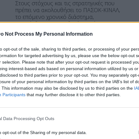
Στους στόχους και τις στρατηγικές που
πρέπει να ακολουθήσει το ΠΑΣΟΚ-ΚΙΝΑΛ,
το επόμενο χρονικό διάστημα,
αναφέρθηκε ο κοινοβουλευτικός του
εκπρόσωπος Μιχάλης Κατρίνης, μιλώντας
o Not Process My Personal Information
στη συνεδρίαση της Κεντρικής Επιτροπής
που διεξάγεται σήμερα Κυριακή. Μιλάω
to opt-out of the sale, sharing to third parties, or processing of your per
ξεκάθαρα για την ανάγκη μιας νέας,
formation for targeted advertising by us, please use the below opt-out s
δημοκρατικής πλειοψηφίας, μιας
r selection. Please note that after your opt-out request is processed y
εναλλακτικής πρότασης διακυβέρνησης
eing interest-based ads based on personal information utilized by us or
της χώρας. Το ΠΑΣΟΚ έχει την ευθύνη της
disclosed to third parties prior to your opt-out. You may separately opt-
πρωτοβουλίας, οφείλει […]
losure of your personal information by third parties on the IAB’s list of
ΠΕΡΙΣΣΌΤΕΡΑ ...
. This information may also be disclosed by us to third parties on the
IA
Participants
that may further disclose it to other third parties.
ΠΟΛΙΤΙΚΉ
l Data Processing Opt Outs
ΠΑΣΟΚ: Θα διαψεύσουμε τις
δημοσκοπήσεις – Εφικτός
o opt-out of the Sharing of my personal data.