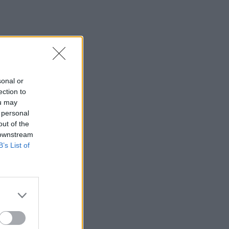
sonal or
ection to
ou may
 personal
out of the
 downstream
B’s List of