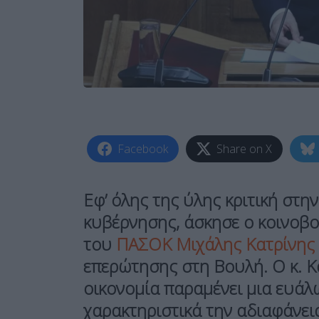
Facebook
Share on X
Εφ’ όλης της ύλης κριτική στην
κυβέρνησης, άσκησε ο κοινοβ
του
ΠΑΣΟΚ Μιχάλης Κατρίνης
επερώτησης στη Βουλή. Ο κ. Κα
οικονομία παραμένει μια ευάλ
χαρακτηριστικά την αδιαφάνεια