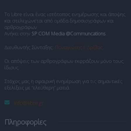
Το Libre είναι ένας ιστότοπος ενημέρωσης και άποψης
και στελεχώνεται από ομάδα δημοσιογράφων και
αρθρογράφων.
Ανήκει στην
SP COM Media @Communcations
.
Διευθυντής Σύνταξης:
Παναγιώτης Ι. Δρίβας
.
Οι απόψεις των αρθρογράφων εκφράζουν μόνο τους
ίδιους.
Στόχος μας η σφαιρική ενημέρωση για τις σημαντικές
εξελίξεις με “ελεύθερη” ματιά.
info@libre.gr
Πληροφορίες