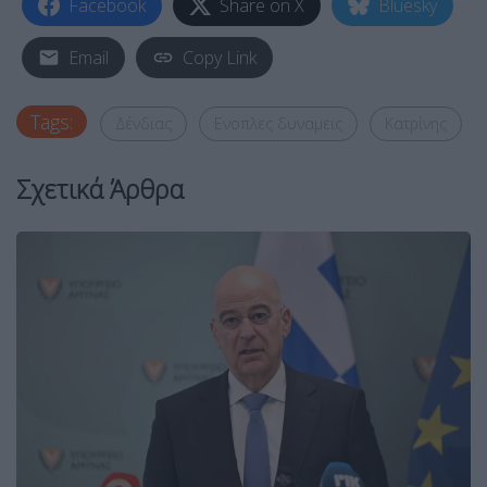
Facebook
Share on X
Bluesky
Email
Copy Link
Tags:
Δένδιας
Ενοπλες δυναμεις
Κατρίνης
Σχετικά Άρθρα