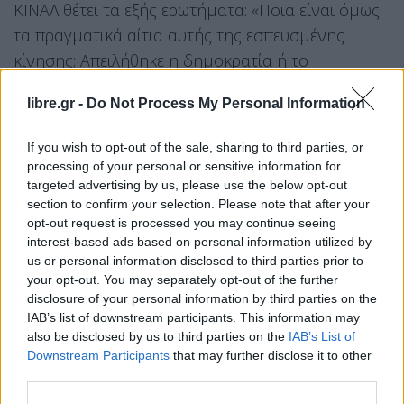
ΚΙΝΑΛ θέτει τα εξής ερωτήματα: «Ποια είναι όμως
τα πραγματικά αίτια αυτής της εσπευσμένης
κίνησης; Απειλήθηκε η δημοκρατία ή το
στράτευμα; Ή μήπως ο Υπουργός έλαβε έκτακτα
libre.gr -
Do Not Process My Personal Information
μέτρα για άλλους λόγους; Μήπως απομάκρυνε
πρόωρα στελέχη, που διαφωνούσαν με
If you wish to opt-out of the sale, sharing to third parties, or
προσωπικές επιλογές του και ιδιαίτερα απέναντι
processing of your personal or sensitive information for
στην απαξιωτική στάση της κυβέρνησης προς τα
targeted advertising by us, please use the below opt-out
section to confirm your selection. Please note that after your
χρονίζοντα προβλήματα των στελεχών, που έχει
opt-out request is processed you may continue seeing
δημιουργήσει αυξητικές τάσεις στο ήδη τεράστιο
interest-based ads based on personal information utilized by
κύμα φυγής τους. Ποιος θα είναι άραγε ο
us or personal information disclosed to third parties prior to
your opt-out. You may separately opt-out of the further
αντίκτυπος των σημερινών έκτακτων κρίσεων στο
disclosure of your personal information by third parties on the
σύνολο του έμψυχου δυναμικού των Ενόπλων
IAB’s list of downstream participants. This information may
Δυνάμεων;».
also be disclosed by us to third parties on the
IAB’s List of
Downstream Participants
that may further disclose it to other
third parties.
Ο κ. Κατρίνης καταλήγει υπογραμμίζοντας πώς