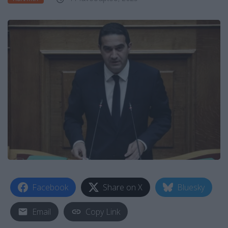
Facebook
Share on X
Bluesky
Email
Copy Link