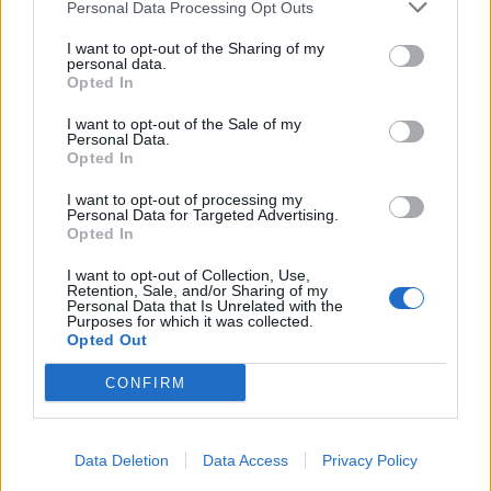
«τέτοιου είδους συμπεριφορές, όχι μόνο δεν
Personal Data Processing Opt Outs
οδηγούν σε δημιουργία υγιών δομών στο
I want to opt-out of the Sharing of my
στράτευμα και σε εξύψωση του ηθικού του
personal data.
Opted In
προσωπικού, αντιθέτως κρούουν τον κώδωνα του
I want to opt-out of the Sale of my
κινδύνου ότι δημιουργούνται σαθρές βάσεις για
Personal Data.
το μέλλον των Ενόπλων Δυνάμεων. Η κυβέρνηση
Opted In
οφείλει να δείξει τον απαιτούμενο σεβασμό στο
I want to opt-out of processing my
Personal Data for Targeted Advertising.
ανθρώπινο δυναμικό των Ενόπλων Δυνάμεων,
Opted In
τον πολλαπλασιαστή ισχύος της μαχητικής
I want to opt-out of Collection, Use,
ικανότητάς τους».
Retention, Sale, and/or Sharing of my
Personal Data that Is Unrelated with the
Purposes for which it was collected.
Opted Out
CONFIRM
Data Deletion
Data Access
Privacy Policy