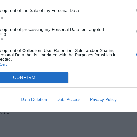
, συμπλήρωσε.
o opt-out of the Sale of my Personal Data.
In
στόχους του ΠΑΣΟΚ στις ευρωεκλογές ο
to opt-out of processing my Personal Data for Targeted
ing.
In
o opt-out of Collection, Use, Retention, Sale, and/or Sharing
ersonal Data that Is Unrelated with the Purposes for which it
μα, γιατί δίνεται η δυνατότητα στους πολίτες να
lected.
Out
 κυβέρνηση και να δώσουν ψήφο εμπιστοσύνης
CONFIRM
 αμφισβήτησε ευθέως την Κυβέρνηση
χει όμως ιδιαίτερη αξία όταν ο ελληνικός λαός
Data Deletion
Data Access
Privacy Policy
έρνηση και την πολιτική του κ.Μητσοτάκη,
γών”.