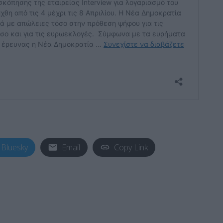
Bluesky
Email
Copy Link