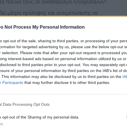
τα παιδιά τους σε ξεκαθάρισμα λογαριασμών”.
άβει μέτρα πρόληψης και αντιμετώπισης σε
 πρέπει να στελεχώσει τα σχολεία με
o Not Process My Personal Information
ς, ώστε να γίνεται η πρώιμη διάγνωση τέτοιων
ήσουν και σχολές γονέων, ώστε να μην
to opt-out of the sale, sharing to third parties, or processing of your per
τός σχολείου” πρόσθεσε, τονίζοντας πως, “Και
formation for targeted advertising by us, please use the below opt-out s
ριοριστικό μέτρο εντός σχολείου που θα δίνει
r selection. Please note that after your opt-out request is processed y
eing interest-based ads based on personal information utilized by us or
να προλαμβάνουν και να αντιμετωπίζουν
disclosed to third parties prior to your opt-out. You may separately opt-
εκδηλώνονται και νομιμοποιούνται δια της
losure of your personal information by third parties on the IAB’s list of
. This information may also be disclosed by us to third parties on the
IA
Participants
that may further disclose it to other third parties.
κτες καταστάσεις και το βρίσκουμε όλοι
l Data Processing Opt Outs
 η πλατφόρμα καταγγελιών και η δυνατότητα
o opt-out of the Sharing of my personal data.
μέτρα που θα πρέπει από κοινού να τα
In
ε διακομματικό επίπεδο γιατί η βία στα