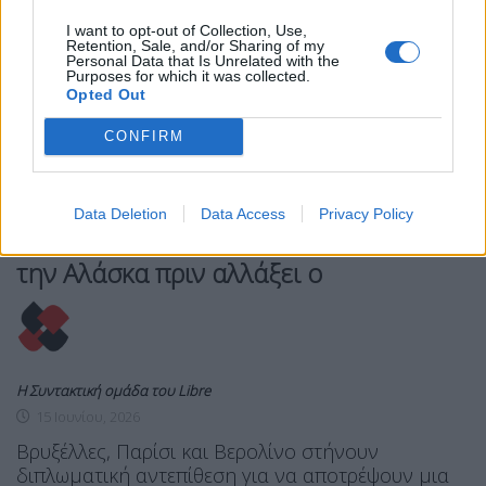
I want to opt-out of Collection, Use,
Retention, Sale, and/or Sharing of my
Personal Data that Is Unrelated with the
Purposes for which it was collected.
Opted Out
CONFIRM
ΚΌΣΜΟΣ
FOCUS
MIRROR
Data Deletion
Data Access
Privacy Policy
Οι Ευρωπαίοι θέλουν να “σβήσουν”
την Αλάσκα πριν αλλάξει ο
Η Συντακτική ομάδα του Libre
15 Ιουνίου, 2026
Βρυξέλλες, Παρίσι και Βερολίνο στήνουν
διπλωματική αντεπίθεση για να αποτρέψουν μια