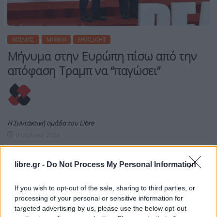
ΚΌΣΜΟΣ
MIRROR
SPOTLIGHT
Μήνυμα στην Ευρώπη πίσω από την
απόφαση Τραμπ να “παγώσει”
Η Συντακτική ομάδα του Libre
9 Ιουλίου, 2026
Η νέα επίθεση του Ντόναλντ Τραμπ κατά της
Ισπανίας δεν είναι ακόμη ένα σκληρό λεκτικό
libre.gr -
Do Not Process My Personal Information
επεισόδιο απέναντι σε έναν ευρωπαϊκό σύμμαχο.
Η δημόσια έκκλησή του, από τη Σύνοδο Κορυφής
If you wish to opt-out of the sale, sharing to third parties, or
του ΝΑΤΟ στην Άγκυρα, για πλήρη διακοπή των
processing of your personal or sensitive information for
εμπορικών σχέσεων με τη Μαδρίτη —ακόμη και
targeted advertising by us, please use the below opt-out
των επισκέψεων μεταξύ των δύο χωρών—