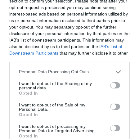
section to confirm your selection. Please note that after your
μετατρέπει μια διαφωνία για τις αμυντικές
opt-out request is processed you may continue seeing
δαπάνες σε μια ευρύτερη πολιτική και οικονομική
interest-based ads based on personal information utilized by
σύγκρουση. Η εξέλιξη προκαλεί ανησυχία στις
us or personal information disclosed to third parties prior to
αγορές και στις Βρυξέλλες, καθώς επαναφέρει ένα
your opt-out. You may separately opt-out of the further
κρίσιμο ερώτημα: μπορεί η διατλαντική
disclosure of your personal information by third parties on the
οικονομική συνεργασία να μετατραπεί σε εργαλείο
IAB’s list of downstream participants. This information may
πολιτικής πίεσης απέναντι σε ευρωπαϊκές
also be disclosed by us to third parties on the
IAB’s List of
κυβερνήσεις που αρνούνται να ευθυγραμμιστούν
Downstream Participants
that may further disclose it to other
με τις αμερικανικές απαιτήσεις; Και τελικά, ποιος
third parties.
έχει περισσότερα να χάσει από μια σύγκρουση
Personal Data Processing Opt Outs
που ξεπερνά πλέον τα όρια του εμπορίου;
ΠΕΡΙΣΣΌΤΕΡΑ ...
I want to opt-out of the Sharing of my
personal data.
Opted In
I want to opt-out of the Sale of my
Personal Data.
Opted In
I want to opt-out of processing my
Personal Data for Targeted Advertising.
Opted In