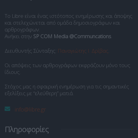
Το Libre είναι ένας ιστότοπος ενημέρωσης και άποψης
και στελεχώνεται από ομάδα δημοσιογράφων και
αρθρογράφων.
Ανήκει στην
SP COM Media @Communcations
.
Διευθυντής Σύνταξης:
Παναγιώτης Ι. Δρίβας
.
Οι απόψεις των αρθρογράφων εκφράζουν μόνο τους
ίδιους.
Στόχος μας η σφαιρική ενημέρωση για τις σημαντικές
εξελίξεις με “ελεύθερη” ματιά.
info@libre.gr
Πληροφορίες