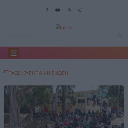
Home
Ευρωπαϊκή Ένωση
TAGS :ΕΥΡΩΠΑΪΚΉ ΈΝΩΣΗ