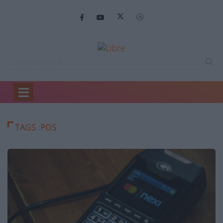
Home
POS
TAGS :POS