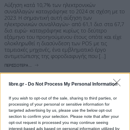
Αύξηση κατά 10,7% των ηλεκτρονικών
συναλλαγών καταγράφηκε το 2024 σε σχέση με το
2023. Η σημαντική αυτή αύξηση των
ηλεκτρονικών συναλλαγών- από 61,1 δισ. στα 67,7
δισ. ευρώ- καταγράφηκε κυρίως το δεύτερο
εξάμηνο του προηγούμενου έτους οπότε και είχε
ολοκληρωθεί η διασύνδεση των POS με τις
ταμειακές μηχανές, ένα εμβληματικό έργο
αντιμετώπισης της φοροδιαφυγής που […]
ΠΕΡΙΣΣΌΤΕΡΑ ...
libre.gr -
Do Not Process My Personal Information
If you wish to opt-out of the sale, sharing to third parties, or
processing of your personal or sensitive information for
targeted advertising by us, please use the below opt-out
ΟΙΚΟΝΟΜΊΑ
section to confirm your selection. Please note that after your
Στην τσιμπίδα της ΑΑΔΕ: Γνωστή
opt-out request is processed you may continue seeing
αλυσίδα εστίασης και νυχτερινά
interest-based ads based on personal information utilized by