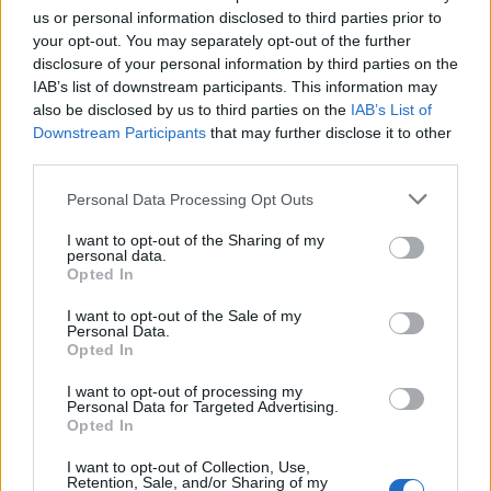
us or personal information disclosed to third parties prior to
κέντρα-Δεν σύνδεσαν
your opt-out. You may separately opt-out of the further
disclosure of your personal information by third parties on the
IAB’s list of downstream participants. This information may
also be disclosed by us to third parties on the
IAB’s List of
Downstream Participants
that may further disclose it to other
Η Συντακτική ομάδα του Libre
third parties.
19 Ιανουαρίου, 2025
Personal Data Processing Opt Outs
Ο αλγόριθμος και το λογισμικό της ΑΑΔΕ εντόπισε
ότι τα POS αρκετών επιχειρήσεων δεν
I want to opt-out of the Sharing of my
διασυνδέονται με τις ταμειακές τους
personal data.
Opted In
μηχανές.Άμεσα, σχεδιάστηκαν στοχευμένες
ελεγκτικές δράσεις ευρείας κλίμακας σε όλη τη
I want to opt-out of the Sale of my
χώρα. Στο πλαίσιο αυτών των δράσεων, τα
Personal Data.
Opted In
ελεγκτικά κλιμάκια της ΑΑΔΕ διαπίστωσαν ότι
γνωστό νυχτερινό κέντρο στην Αθήνα, τις ημέρες
I want to opt-out of processing my
των γιορτών, οπότε η κίνηση ήταν […]
Personal Data for Targeted Advertising.
Opted In
ΠΕΡΙΣΣΌΤΕΡΑ ...
I want to opt-out of Collection, Use,
Retention, Sale, and/or Sharing of my