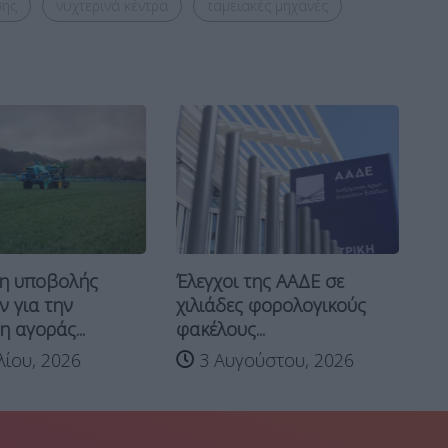
σης
νυχτερινά κέντρα
ταμειακές μηχανές
ΥΠ
η υποβολής
Έλεγχοι της ΑΑΔΕ σε
Επ
 για την
χιλιάδες φορολογικούς
 αγοράς...
φακέλους...
λίου, 2026
3 Αυγούστου, 2026