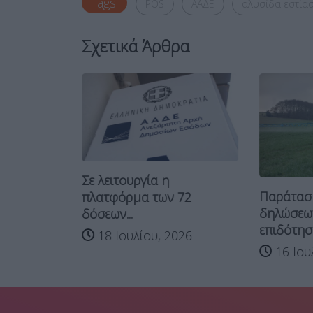
Tags:
POS
ΑΑΔΕ
αλυσίδα εστία
Σχετικά Άρθρα
κόρ
Σε λειτουργία η
Παράτασ
σία...
πλατφόρμα των 72
δηλώσεων
δόσεων...
026
επιδότηση
18 Ιουλίου, 2026
16 Ιου