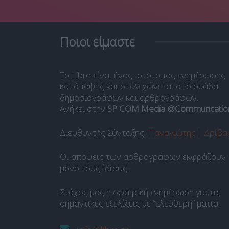
Ποιοι είμαστε
Το Libre είναι ένας ιστότοπος ενημέρωσης
και άποψης και στελεχώνεται από ομάδα
δημοσιογράφων και αρθρογράφων.
Ανήκει στην
SP COM Media @Communcatio
Διευθυντής Σύνταξης:
Παναγιώτης Ι. Δρίβα
Οι απόψεις των αρθρογράφων εκφράζουν
μόνο τους ίδιους.
Στόχος μας η σφαιρική ενημέρωση για τις
σημαντικές εξελίξεις με “ελεύθερη” ματιά.