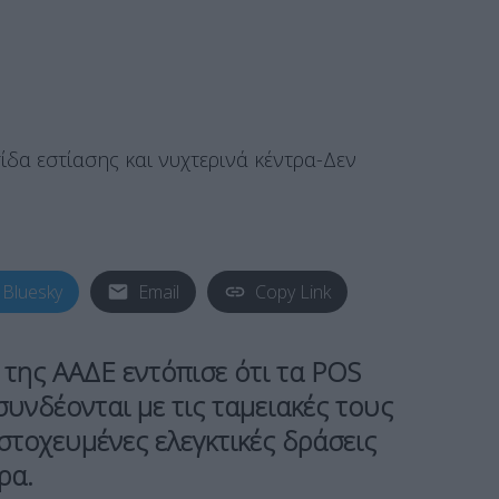
Bluesky
Email
Copy Link
 της ΑΑΔΕ εντόπισε ότι τα POS
υνδέονται με τις ταμειακές τους
στοχευμένες ελεγκτικές δράσεις
ρα.