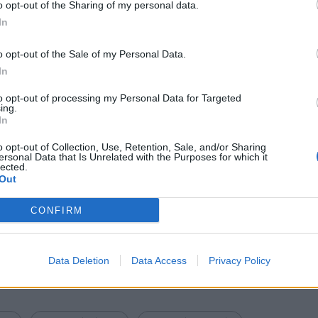
 εξέδιδε και το αντίστοιχο POS δεν ήταν
o opt-out of the Sharing of my personal data.
ύν τα ανάλογα πρόστιμα και να ανασταλεί η
In
ες.
o opt-out of the Sale of my Personal Data.
In
to opt-out of processing my Personal Data for Targeted
 κατόπιν επιτόπιων ελέγχων σε δύο επιχειρήσεις
ing.
In
ι οποίες είχαν παραλείψει να διασυνδέσουν τα
 αποτέλεσμα να καταλογιστούν σε βάρος τους τα
o opt-out of Collection, Use, Retention, Sale, and/or Sharing
ersonal Data that Is Unrelated with the Purposes for which it
lected.
Out
CONFIRM
Data Deletion
Data Access
Privacy Policy
Bluesky
Email
Copy Link