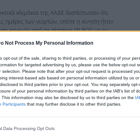
γκτικά κλιμάκια της ΑΑΔΕ διαπίστωσαν ότι
ις ημέρες των γιορτών, οπότε η κίνηση ήταν
ση κανενός από τα τέσσερα (4) POS με τις
θετε. Στην επιχείρηση επιβλήθηκαν τα
o Not Process My Personal Information
to opt-out of the sale, sharing to third parties, or processing of your per
formation for targeted advertising by us, please use the below opt-out s
r selection. Please note that after your opt-out request is processed y
τόπιου ελέγχου σε μεγάλη επιχείρηση fast food,
eing interest-based ads based on personal information utilized by us or
ήταν συνδεδεμένο με τις ταμειακές μηχανές.
disclosed to third parties prior to your opt-out. You may separately opt-
losure of your personal information by third parties on the IAB’s list of
ά τη διάρκεια του ελέγχου, η επιχείρηση
. This information may also be disclosed by us to third parties on the
IA
 ταμειακές. Ωστόσο, τα ελεγκτικά κλιμάκια
Participants
that may further disclose it to other third parties.
κού προστίμου.
σε νυχτερινό κέντρο των βορείων προαστίων,
l Data Processing Opt Outs
ύσε, μεταξύ άλλων, μια ταμειακή μηχανή, η