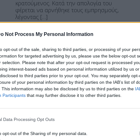
κρατούμενος. Κατά την απολογία του
φέρεται να αρνήθηκε τους εμπρησμούς,
λέγοντας […]
ΠΕΡΙΣΣΌΤΕΡΑ ...
o Not Process My Personal Information
to opt-out of the sale, sharing to third parties, or processing of your per
MIRROR
ΕΛΛΆΔΑ
formation for targeted advertising by us, please use the below opt-out s
Παλλήνη: Αθώος δηλώνει τώρα
r selection. Please note that after your opt-out request is processed y
ο δημοτικός υπάλληλος για τις
eing interest-based ads based on personal information utilized by us or
disclosed to third parties prior to your opt-out. You may separately opt-
φωτιές-
losure of your personal information by third parties on the IAB’s list of
. This information may also be disclosed by us to third parties on the
IA
Participants
that may further disclose it to other third parties.
Η Συντακτική ομάδα του Libre
l Data Processing Opt Outs
28 Αυγούστου, 2025
Αρνείται τα πάντα ο δημοτικός
o opt-out of the Sharing of my personal data.
υπάλληλος στην Παλλήνη που