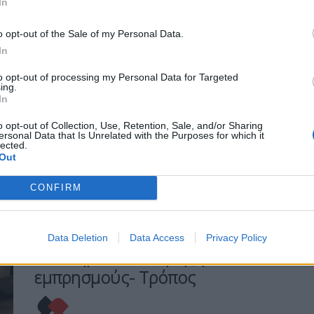
In
κατηγορείται πως έβαζε φωτιές στην
περιοχή με το βανάκι του δήμου.
o opt-out of the Sale of my Personal Data.
Σύμφωνα με τα όσα δήλωσε στο Live
In
News ο δημοτικός υπάλληλος που
κατηγορείται για τις φωτιές στην Παλλήνη
to opt-out of processing my Personal Data for Targeted
«είναι όλα ψέμματα, είμαι αθώος».
ing.
In
Παράλληλα τόνισε «δεν έχω κάνει τίποτα,
δεν έβαλα εγώ τις φωτιές. Ξεκίνησα να
o opt-out of Collection, Use, Retention, Sale, and/or Sharing
πάω στην αστυνομία […]
ersonal Data that Is Unrelated with the Purposes for which it
lected.
Out
ΠΕΡΙΣΣΌΤΕΡΑ ...
CONFIRM
HEADLINES
ΕΛΛΆΔΑ
Συνελήφθη μόνιμος υπάλληλος
Data Deletion
Data Access
Privacy Policy
του δήμου Παλλήνης για 4
εμπρησμούς- Τρόπος