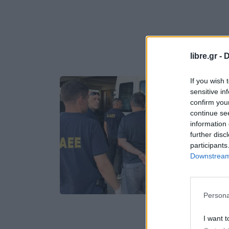
libre.gr -
D
If you wish 
sensitive in
confirm you
continue se
information 
further disc
participants
Downstream 
Persona
I want t