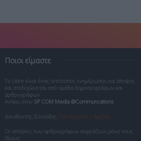
Ποιοι είμαστε
Το Libre είναι ένας ιστότοπος ενημέρωσης και άποψης
και στελεχώνεται από ομάδα δημοσιογράφων και
αρθρογράφων.
Ανήκει στην
SP COM Media @Communcations
.
Διευθυντής Σύνταξης:
Παναγιώτης Ι. Δρίβας
.
Οι απόψεις των αρθρογράφων εκφράζουν μόνο τους
ίδιους.