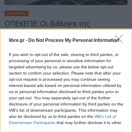
BACKSTAGE
ΟΠΕΚΕΠΕ: Οι διάλογοι της
δικογραφίας που αποκαλύπτουν το
κύκλωμα των
libre.gr -
Do Not Process My Personal Information
If you wish to opt-out of the sale, sharing to third parties, or
processing of your personal or sensitive information for
targeted advertising by us, please use the below opt-out
Η Συντακτική ομάδα του Libre
section to confirm your selection. Please note that after your
opt-out request is processed you may continue seeing
26 Ιουνίου, 2025
interest-based ads based on personal information utilized by
Απίστευτοι διάλογοι που αποκαλύπτουν το σαθρό
us or personal information disclosed to third parties prior to
κύκλωμα των παράνομων επιδοτήσεων αλλά και
your opt-out. You may separately opt-out of the further
το πελατειακό κράτος που λειτουργεί με
disclosure of your personal information by third parties on the
ρουσφέτια και πράξεις στο όριο της νομιμότητας
IAB’s list of downstream participants. This information may
περιλαμβάνονται στη δικογραφία του Ευρωπαίου
also be disclosed by us to third parties on the
IAB’s List of
Εισαγγελέα για το σκάνδαλο του ΟΠΕΚΕΠΕ. Όπως
Downstream Participants
that may further disclose it to other
γίνεται γνωστό μετά την ανάγνωση των στοιχείων,
third parties.