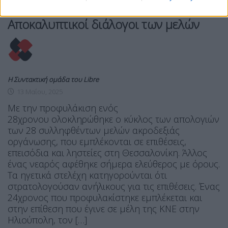
Εθνικιστική Νεολαία Θεσσαλονίκης:
Αποκαλυπτικοί διάλογοι των μελών
Η Συντακτική ομάδα του Libre
13 Μαΐου, 2025
Με την προφυλάκιση ενός
28χρονου ολοκληρώθηκε ο κύκλος των απολογιών
των 28 συλληφθέντων μελών ακροδεξιάς
οργάνωσης, που εμπλέκονται σε επιθέσεις,
επεισόδια και ληστείες στη Θεσσαλονίκη. Άλλος
ένας νεαρός αφέθηκε σήμερα ελεύθερος με όρους.
Τα ηγετικά στελέχη κατηγορούνται ότι
στρατολογούσαν ανήλικους για τις επιθέσεις. Ένας
24χρονος που προφυλακίστηκε εμπλέκεται και
στην επίθεση που έγινε σε μέλη της ΚΝΕ στην
Ηλιούπολη, τον […]