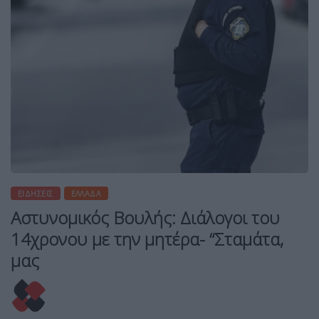
ΕΙΔΉΣΕΙΣ
ΕΛΛΆΔΑ
Αστυνομικός Βουλής: Διάλογοι του
14χρονου με την μητέρα- “Σταμάτα,
μας