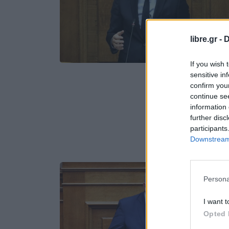
libre.gr -
D
If you wish 
sensitive in
confirm you
continue se
information 
further disc
participants
Downstream 
Persona
I want t
Opted 