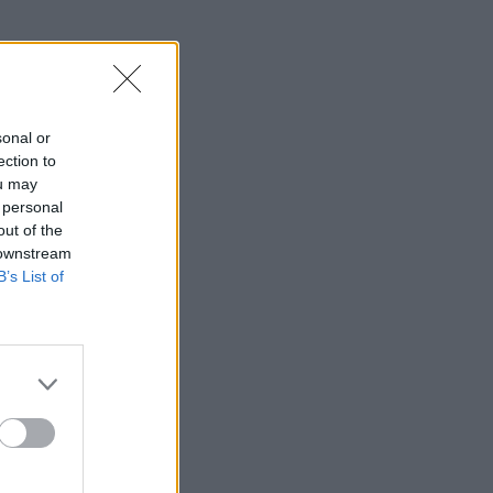
sonal or
ection to
ou may
 personal
out of the
 downstream
B’s List of