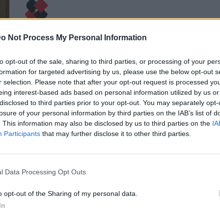
o Not Process My Personal Information
Η Συντακτική ομάδα του Libre
21 Απριλίου, 2026
to opt-out of the sale, sharing to third parties, or processing of your per
Κορυφώνεται η πολιτική αντιπαράθεση,
formation for targeted advertising by us, please use the below opt-out s
με φόντο την ψηφοφορία για την άρση
r selection. Please note that after your opt-out request is processed y
ασυλίας των 13 βουλευτών της Νέας
eing interest-based ads based on personal information utilized by us or
Δημοκρατίας για την υπόθεση
disclosed to third parties prior to your opt-out. You may separately opt-
του ΟΠΕΚΕΠΕ.
losure of your personal information by third parties on the IAB’s list of
. This information may also be disclosed by us to third parties on the
IA
ΠΕΡΙΣΣΌΤΕΡΑ ...
Participants
that may further disclose it to other third parties.
ΠΟΛΙΤΙΚΉ
l Data Processing Opt Outs
Τσιάρας: Ο αγρότης πήγε στο
συνεργάτη μου για το
o opt-out of the Sharing of my personal data.
“πρασίνισμα”
In