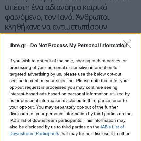
υπέστη ένα αδιανόητο καιρικό
φαινόμενο, τον Ιανό. Άνθρωποι
κληθήκανε να αντιμετωπίσουν
πράγματα που ποτέ δεν είχαν ξανά
αντιμετωπίσει. Αγρότης προσήρθε σε
libre.gr -
Do Not Process My Personal Information
συνεργάτη μου και ρώτησε αν όσα
If you wish to opt-out of the sale, sharing to third parties, or
συνέβησαν θα του κοστίσουν το
processing of your personal or sensitive information for
“πρασίνισμα”. Μόνο κάποιος με
targeted advertising by us, please use the below opt-out
section to confirm your selection. Please note that after your
εξειδικευμένη γνώση μπορεί να
opt-out request is processed you may continue seeing
καταλάβει τη συγκεκριμένη αγωνία»,
interest-based ads based on personal information utilized by
us or personal information disclosed to third parties prior to
είπε ο πρώην υπουργός Αγροτικής
your opt-out. You may separately opt-out of the further
Ανάπτυξης και Τροφίμων Κώστας
disclosure of your personal information by third parties on the
IAB’s list of downstream participants. This information may
Τσιάρας κατά τη συζήτηση στη Βουλή
also be disclosed by us to third parties on the
IAB’s List of
για την άρση ασυλίας των βουλευτών
Downstream Participants
that may further disclose it to other
third parties.