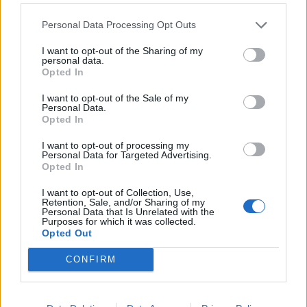
της ΝΔ σε σχέση με τον ΟΠΕΚΕΠΕ.
Personal Data Processing Opt Outs
«Ο διάλογος του συνεργάτη μου με τον
προϊστάμενο Λάρισας του ΟΠΕΚΕΠΕ, είναι
I want to opt-out of the Sharing of my
personal data.
ευγενικός, χωρίς φορτικότητα με αγωνία για το τι
Opted In
λύση μπορεί να υπάρξει στο συγκεκριμένο
I want to opt-out of the Sale of my
ζήτημα», πρόσθεσε και έκανε λόγο για 2.970 ευρώ
Personal Data.
Opted In
ότι ήταν η επιδότηση που δικαιούταν ο
I want to opt-out of processing my
συγκεκριμένος αγρότης.
Personal Data for Targeted Advertising.
Opted In
«Θέλω αυτή τη χρονική στιγμή, να θέσω ενώπιον
I want to opt-out of Collection, Use,
των συναδέλφων κάποια ερωτήματα που με
Retention, Sale, and/or Sharing of my
Personal Data that Is Unrelated with the
απασχολούν. Ποιος είναι ο ρόλος του βουλευτή;
Purposes for which it was collected.
Opted Out
Απλά να παρατηρεί τα γεγονότα; Να διαμεσολαβεί
για κάποια συμφέροντα; Αν κάποιος πιστεύει ότι
CONFIRM
σε όλη αυτή τη διαδικασία θα πρέπει να είμαστε
απαθείς και παρατηρητές, δεν είναι ο πραγματικός