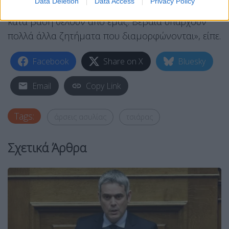
Data Deletion
Data Access
Privacy Policy
ρόλος που μας αναθέτουν οι πολίτες, που οι ίδιοι
κατά βάση θέλουν από εμάς. Βέβαια υπάρχουν
πολλά άλλα ζητήματα που διαμορφώνονται», είπε.
Facebook
Share on X
Bluesky
Email
Copy Link
Tags:
άρσεις ασυλίας
τσιάρας
Σχετικά Άρθρα