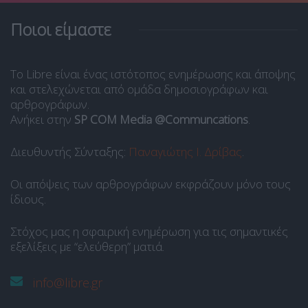
Ποιοι είμαστε
Το Libre είναι ένας ιστότοπος ενημέρωσης και άποψης
και στελεχώνεται από ομάδα δημοσιογράφων και
αρθρογράφων.
Ανήκει στην
SP COM Media @Communcations
.
Διευθυντής Σύνταξης:
Παναγιώτης Ι. Δρίβας
.
Οι απόψεις των αρθρογράφων εκφράζουν μόνο τους
ίδιους.
Στόχος μας η σφαιρική ενημέρωση για τις σημαντικές
εξελίξεις με “ελεύθερη” ματιά.
info@libre.gr