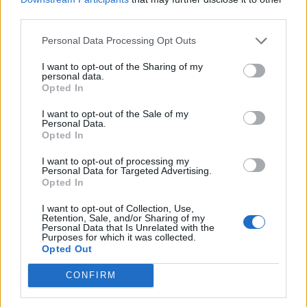
στοιχεία αύριο στους συναδέλφους μου και θα
third parties.
αναφερθώ στους προβληματισμούς για το ρόλο
Personal Data Processing Opt Outs
του βουλευτή», τόνισε.
I want to opt-out of the Sharing of my
personal data.
Opted In
Facebook
Share on X
Bluesky
I want to opt-out of the Sale of my
Personal Data.
Opted In
Email
Copy Link
I want to opt-out of processing my
Personal Data for Targeted Advertising.
Opted In
Tags:
άρσεις ασυλίας
τσιάρας
I want to opt-out of Collection, Use,
Retention, Sale, and/or Sharing of my
Σχετικά Άρθρα
Personal Data that Is Unrelated with the
Purposes for which it was collected.
Opted Out
CONFIRM