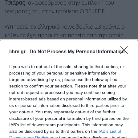
Τσιάρας
αναφερόμενος στην εμπλοκή του
ονόματός του στην υπόθεση ΟΠΕΚΕΠΕ.
«Υπηρετώ το ελληνικό κοινοβούλιο 23 χρόνια ο
καθένας έχει προσωπική πορεία από την οποία
κρίνεται και πάντα ήμουν υπέρ της άποψης ότι
ο
βουλευτής δεν μένει παγερά αδιάφορος σε
libre.gr -
Do Not Process My Personal Information
κρίσιμα ζητήματα.
If you wish to opt-out of the sale, sharing to third parties, or
Όταν ήμουν Υπουργός Δικαιοσύνης
processing of your personal or sensitive information for
targeted advertising by us, please use the below opt-out
κάναμε
δεκάδες παρεμβάσεις και ως Υπουργός
section to confirm your selection. Please note that after your
Αγροτικής Ανάπτυξης
ανέλαβα να αντιμετωπίσω
opt-out request is processed you may continue seeing
τη νούμερο ένα παθογένεια, τον ΟΠΕΚΕΠΕ, πολύ
interest-based ads based on personal information utilized by
us or personal information disclosed to third parties prior to
πριν αναλάβει η ευρωπαϊκή εισαγγελία», τόνισε ο
your opt-out. You may separately opt-out of the further
Κώστας Τσιάρας.
disclosure of your personal information by third parties on the
IAB’s list of downstream participants. This information may
«Είμαι σε θέση να παρουσιάσω όλα τα απαραίτητα
also be disclosed by us to third parties on the
IAB’s List of
Downstream Participants
that may further disclose it to other