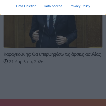
Data Deletion
Data Access
Privacy Policy
Καραγκούνης: Θα υπερψηφίσω τις άρσεις ασυλίας
21 Απριλίου, 2026