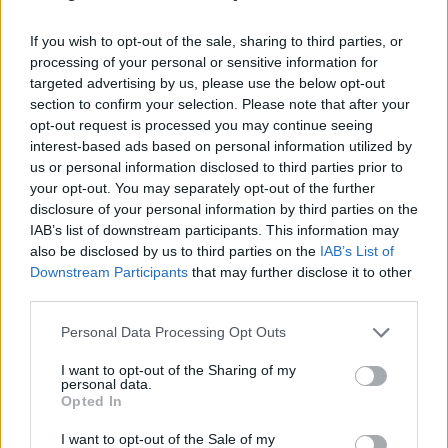
αιτήσεις άρσης ασυλίας που προέρχονται από
If you wish to opt-out of the sale, sharing to third parties, or
την
Ευρωπαϊκή Εισαγγελία
.
processing of your personal or sensitive information for
targeted advertising by us, please use the below opt-out
«
Το να συνδέεται με τις άρσεις ασυλίας η
section to confirm your selection. Please note that after your
αντιπολίτευση εμένα με ξεπερνά. Δηλαδή, τις
opt-out request is processed you may continue seeing
interest-based ads based on personal information utilized by
αιτήσεις άρσης ασυλίας τις έκανε η
us or personal information disclosed to third parties prior to
αντιπολίτευση ή τις έκανε ένα κατηγορητήριο
your opt-out. You may separately opt-out of the further
έτοιμο στην πραγματικότητα, δηλαδή τα προς
disclosure of your personal information by third parties on the
IAB’s list of downstream participants. This information may
έρευνα ζητήματα της Ευρωπαϊκής Εισαγγελίας
»,
also be disclosed by us to third parties on the
IAB’s List of
είπε η βουλευτής του ΠΑΣΟΚ Ευαγγελία Λιακούλη.
Downstream Participants
that may further disclose it to other
third parties.
«
Το υλικό το οποίο έχει συλλέξει η Ευρωπαϊκή
Εισαγγελία και το έχει εκθέσει, θέλει περαιτέρω
Personal Data Processing Opt Outs
έρευνα. Αυτό έτσι κι αλλιώς συστήνει ότι θα
I want to opt-out of the Sharing of my
personal data.
πρέπει να πάει σε μια διαδικασία έρευνας
Opted In
προκειμένου να καταλογιστούν οι ενδεχόμενες
I want to opt-out of the Sale of my
εμπλοκές
», συμπλήρωσε και στη συνέχεια