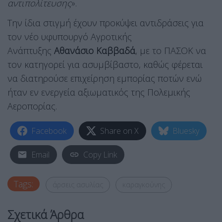
αντιπολίτευσης
».
Την ίδια στιγμή έχουν προκύψει αντιδράσεις για
τον νέο υφυπουργό Αγροτικής
Ανάπτυξης
Αθανάσιο Καββαδά
, με το ΠΑΣΟΚ να
τον κατηγορεί για ασυμβίβαστο, καθώς φέρεται
να διατηρούσε επιχείρηση εμπορίας ποτών ενώ
ήταν εν ενεργεία αξιωματικός της Πολεμικής
Αεροπορίας.
Facebook
Share on X
Bluesky
Email
Copy Link
Tags:
άρσεις ασυλίας
καραγκούνης
Σχετικά Άρθρα