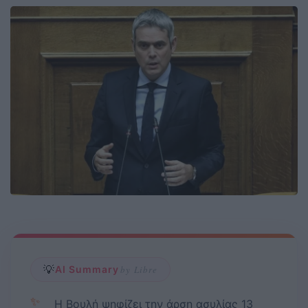
💡
AI Summary
by Libre
✨
Η Βουλή ψηφίζει την άρση ασυλίας 13