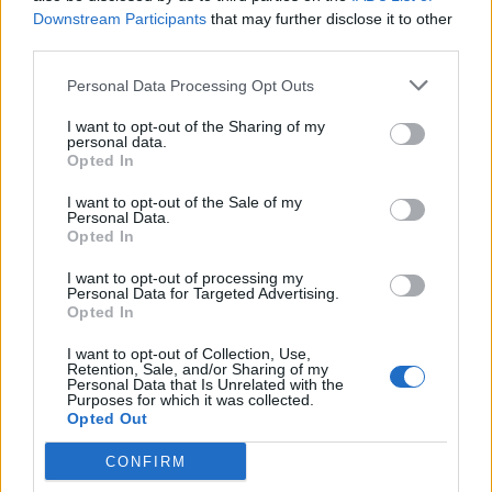
Μια ανείπωτη τραγωδία σημειώθηκε στη Ρόδο,
Downstream Participants
that may further disclose it to other
όπου ο 19χρονος Τσέχος ποδοσφαιριστής
third parties.
Ντέιβιντ Γέραμπεκ έχασε τη ζωή του σε τροχαίο
δυστύχημα κατά τη διάρκεια των διακοπών του
Personal Data Processing Opt Outs
στο νησί.
I want to opt-out of the Sharing of my
ΠΕΡΙΣΣΌΤΕΡΑ ...
personal data.
Opted In
I want to opt-out of the Sale of my
Personal Data.
Opted In
I want to opt-out of processing my
Personal Data for Targeted Advertising.
Opted In
I want to opt-out of Collection, Use,
Retention, Sale, and/or Sharing of my
Personal Data that Is Unrelated with the
Purposes for which it was collected.
Opted Out
CONFIRM