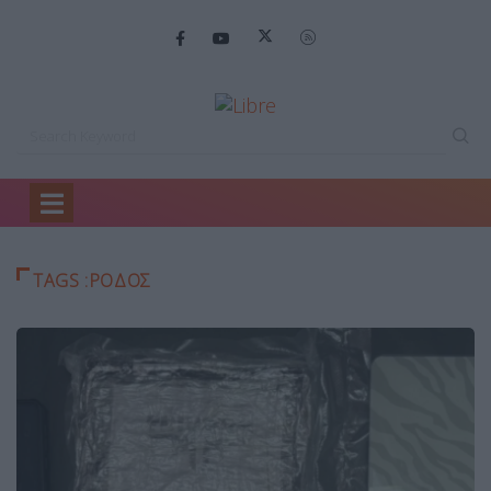
Home
Ρόδος
TAGS :ΡΌΔΟΣ