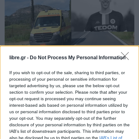
libre.gr -
Do Not Process My Personal Information
ΕΛΛΆΔΑ
ΘΈΜΑ 1
Τραγωδία στη Ρόδο: Νεκρός 19χρονος
If you wish to opt-out of the sale, sharing to third parties, or
Τσέχος ποδοσφαιριστής-
processing of your personal or sensitive information for
targeted advertising by us, please use the below opt-out
Παρασύρθηκε από φορτηγάκι
section to confirm your selection. Please note that after your
opt-out request is processed you may continue seeing
interest-based ads based on personal information utilized by
us or personal information disclosed to third parties prior to
your opt-out. You may separately opt-out of the further
Η Συντακτική ομάδα του Libre
disclosure of your personal information by third parties on the
IAB’s list of downstream participants. This information may
7 Ιουλίου, 2026
also be disclosed by us to third parties on the
IAB’s List of