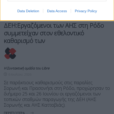
Data Deletion
Data Access
Privacy Policy
BUSINESS
ΔΕΗ:Εργαζόμενοι των ΑΗΣ στη Ρόδο
συμμετείχαν στον εθελοντικό
καθαρισμό των
Η Συντακτική ομάδα του Libre
6 Ιουλίου, 2026
Σε παράκτιους καθαρισμούς στις παραλίες
Σορωνή και Πρασονήσι στη Ρόδο, προχώρησαν το
διήμερο 25 και 26 Ιουνίου οι εργαζόμενοι των
τοπικών σταθμών παραγωγής της ΔΕΗ (ΑΗΣ
Σορωνής και ΑΗΣ Κατταβιάς).
ΠΕΡΙΣΣΌΤΕΡΑ ...