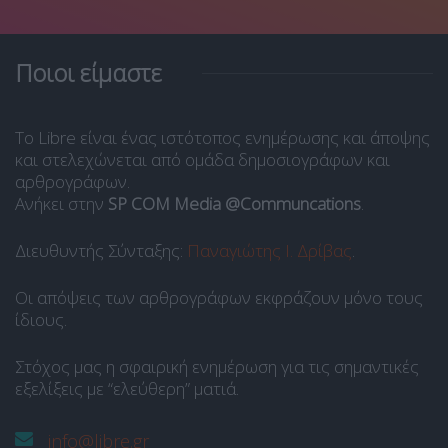
Ποιοι είμαστε
Το Libre είναι ένας ιστότοπος ενημέρωσης και άποψης
και στελεχώνεται από ομάδα δημοσιογράφων και
αρθρογράφων.
Ανήκει στην
SP COM Media @Communcations
.
Διευθυντής Σύνταξης:
Παναγιώτης Ι. Δρίβας
.
Οι απόψεις των αρθρογράφων εκφράζουν μόνο τους
ίδιους.
Στόχος μας η σφαιρική ενημέρωση για τις σημαντικές
εξελίξεις με “ελεύθερη” ματιά.
info@libre.gr