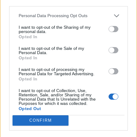
third parties.
υποστήριξη των τοπικών κοινωνιών στις περιοχές
που δραστηριοποιείται.
Personal Data Processing Opt Outs
I want to opt-out of the Sharing of my
Facebook
Share on X
Bluesky
personal data.
Opted In
Email
Copy Link
I want to opt-out of the Sale of my
Personal Data.
Opted In
Tags:
ΔΕΗ
Εθελοντές
καθαρισμός
I want to opt-out of processing my
Personal Data for Targeted Advertising.
παραλίες
Ρόδος
Opted In
I want to opt-out of Collection, Use,
Σχετικά Άρθρα
Retention, Sale, and/or Sharing of my
Personal Data that Is Unrelated with the
Purposes for which it was collected.
Opted Out
CONFIRM