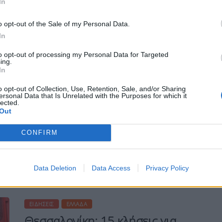
In
Η Συντακτική ομάδα του Libre
25 Μαΐου, 2025
o opt-out of the Sale of my Personal Data.
Ίσχυροι άνεμοι πνέουν στη Δυτική Κρήτη
In
σε Χανιά και Ρέθυμνο, έχοντας
δημιουργήσει από νωρίς το πρωί
to opt-out of processing my Personal Data for Targeted
προβλήματα στο περιφερειακό και
ing.
In
επαρχιακό οδικό δίκτυο και σε γειτονιές,
από πτώσεις δέντρων, κοπές κλαδιών,
o opt-out of Collection, Use, Retention, Sale, and/or Sharing
παρασύρσεις κάδων και άλλα
ersonal Data that Is Unrelated with the Purposes for which it
lected.
μικροπροβλήματα. Οι αρμόδιοι από
Out
πλευράς πυροσβεστικής, ΕΛ.ΑΣ και
τοπικής αυτοδιοίκησης, συστήνουν στους
CONFIRM
πολίτες, πεζούς και οδηγούς κάθε τύπου
οχημάτων, να […]
ΠΕΡΙΣΣΌΤΕΡΑ ...
Data Deletion
Data Access
Privacy Policy
ΕΙΔΉΣΕΙΣ
ΕΛΛΆΔΑ
Θεσσαλονίκη: 15 κλήσεις για