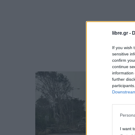
libre.gr -
D
If you wish 
sensitive in
confirm you
continue se
information 
further disc
participants
Downstream 
Persona
I want t