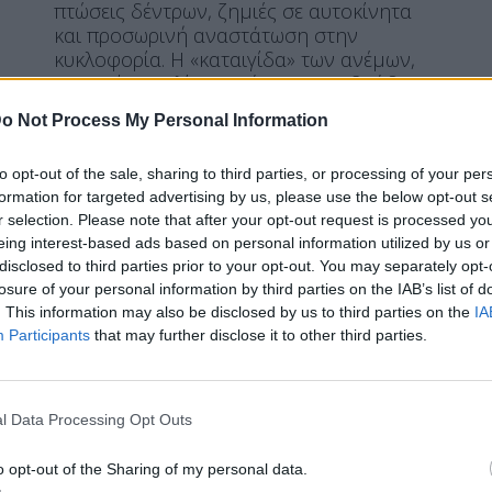
πτώσεις δέντρων, ζημιές σε αυτοκίνητα
και προσωρινή αναστάτωση στην
κυκλοφορία. Η «καταιγίδα» των ανέμων,
που χτύπησε λίγο μετά τις 10 το βράδυ,
έθεσε σε συναγερμό τις τοπικές αρχές και
o Not Process My Personal Information
ενεργοποίησε άμεσα τον μηχανισμό
Πολιτικής Προστασίας. […]
to opt-out of the sale, sharing to third parties, or processing of your per
ΠΕΡΙΣΣΌΤΕΡΑ ...
formation for targeted advertising by us, please use the below opt-out s
r selection. Please note that after your opt-out request is processed y
eing interest-based ads based on personal information utilized by us or
disclosed to third parties prior to your opt-out. You may separately opt-
ΕΙΔΉΣΕΙΣ
ΕΛΛΆΔΑ
losure of your personal information by third parties on the IAB’s list of
Ισχυροί άνεμοι σαρώνουν τη
. This information may also be disclosed by us to third parties on the
IA
Participants
that may further disclose it to other third parties.
Δυτική Κρήτη: Πτώσεις δέντρων
και προβλήματα
l Data Processing Opt Outs
o opt-out of the Sharing of my personal data.