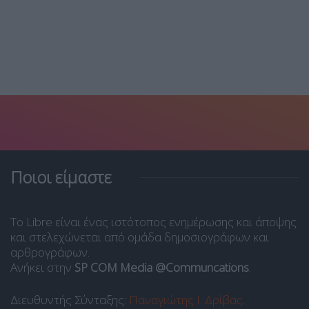
Ποιοι είμαστε
Το Libre είναι ένας ιστότοπος ενημέρωσης και άποψης
και στελεχώνεται από ομάδα δημοσιογράφων και
αρθρογράφων.
Ανήκει στην
SP COM Media @Communcations
.
Διευθυντής Σύνταξης:
Παναγιώτης Ι. Δρίβας
.