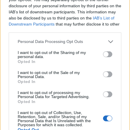
πάρκα, δημιουργώντας προβλήματα στην
disclosure of your personal information by third parties on the
κυκλοφορία, ενώ προκάλεσαν και μικρές εστίες
IAB’s list of downstream participants. This information may
φωτιάς σε διάφορες περιοχές της πόλης.
also be disclosed by us to third parties on the
IAB’s List of
Downstream Participants
that may further disclose it to other
Ένα πρωτοφανές σε ένταση μπουρίνι έπληξε χθες
third parties.
και την περιοχή της
Καστοριάς
. Οι θυελλώδεις
Personal Data Processing Opt Outs
άνεμοι, που έφτασαν σε ένταση τα 8 με 9
I want to opt-out of the Sharing of my
μποφόρ, σάρωσαν τα πάντα στο πέρασμά τους,
personal data.
προκαλώντας εκτεταμένες ζημιές σε υποδομές,
Opted In
καλλιέργειες και ιδιωτικές περιουσίες.
I want to opt-out of the Sale of my
Personal Data.
Opted In
Facebook
Share on X
Bluesky
I want to opt-out of processing my
Personal Data for Targeted Advertising.
Email
Copy Link
Opted In
I want to opt-out of Collection, Use,
Tags:
Δυτική Ελλάδα
Κακοκαιρία
Retention, Sale, and/or Sharing of my
Personal Data that Is Unrelated with the
Purposes for which it was collected.
πτώσεις δέντρων
Πυροσβέστες
Opted Out