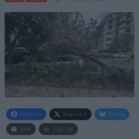
Facebook
Share on X
Bluesky
Email
Copy Link