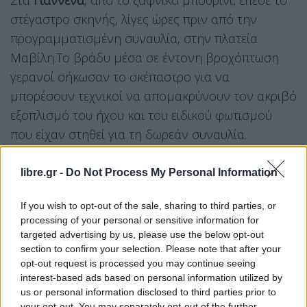
Στα
Γιάννενα
, από το ξαφνικό μπουρίνι, έπεσε το
στέγαστρο σκηνής, λίγες ώρες πριν από την
προγραμματισμένη συναυλία, στην πλατεία
Μαβίλη.Το βράδυ μέσα σε έντονη βροχόπτωση
γερανοί σήκωσαν το σκέπαστρο για να
μπορέσουν τεχνικοί να απομακρύνουν τον ακριβό
εξοπλισμό του ήχου και του ειδικού φωτισμού
που είχαν στηθεί για τη δωρεάν συναυλία.
H κακοκαιρία έπληξε και την
Κέρκυρα
, με ισχυρές
libre.gr -
Do Not Process My Personal Information
βροχοπτώσεις. Δρόμοι και επιχειρήσεις
πλημμύρισαν, ενώ αυτοκίνητα ακινητοποιήθηκαν
If you wish to opt-out of the sale, sharing to third parties, or
κυρίως στην περιοχή της Σπηλιάς στο ιστορικό
processing of your personal or sensitive information for
targeted advertising by us, please use the below opt-out
κέντρο.
section to confirm your selection. Please note that after your
opt-out request is processed you may continue seeing
Στη
Κοζάνη
, οι θυελλώδεις άνεμοι προκάλεσαν
interest-based ads based on personal information utilized by
πτώσεις δένδρων και καλωδίων, σε δρόμους και
us or personal information disclosed to third parties prior to
your opt-out. You may separately opt-out of the further