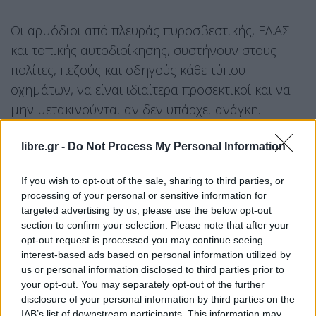
Οι αρμόδιοι από πλευράς πυροσβεστικής, ΕΛ.ΑΣ
και τοπικής αυτοδιοίκησης, συστήνουν στους
πολίτες, πεζούς και οδηγούς κάθε τύπου
οχημάτων, να είναι ιδιαίτερα προσεκτικοί και να
μην μετακινούνται αν δεν υπάρχει ανάγκη.
Οι ριπές των ανέμων, είναι πολύ ισχυρές ανά
libre.gr -
Do Not Process My Personal Information
τακτά χρονικά διαστήματα και, όπως δήλωσε ο
If you wish to opt-out of the sale, sharing to third parties, or
Μιχάλης Τσουπάκης, αρμόδιος αντιδήμαρχος
processing of your personal or sensitive information for
περιβάλλοντος του δήμου Χανίων,
«σήμερα
targeted advertising by us, please use the below opt-out
αντιμετωπίζουμε διάφορα προβλήματα,
σύμφωνα
section to confirm your selection. Please note that after your
opt-out request is processed you may continue seeing
με την ενημέρωση που έχουμε από τη
interest-based ads based on personal information utilized by
πυροσβεστική.
Έχουμε πτώση σε ένα μεγάλο
us or personal information disclosed to third parties prior to
πλάτανο που έχει πέσει στην περιοχή
your opt-out. You may separately opt-out of the further
disclosure of your personal information by third parties on the
Σκουραχλάδα σε ορεινό χωριό,
στην περιοχή των
IAB’s list of downstream participants. This information may