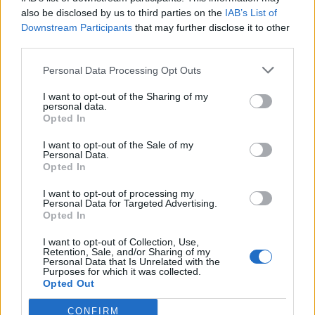
Κεραμιών όπου έχει κλείσει ο κεντρικός δρόμος
also be disclosed by us to third parties on the
IAB’s List of
και γίνονται ενέργειες για να ελευθερωθεί ο
Downstream Participants
that may further disclose it to other
third parties.
δρόμος. Χρειάζεται καλαθοφόρο μηχάνημα στη
συγκεκριμένη περιοχή, αλλά λόγω του δυνατό
Personal Data Processing Opt Outs
αέρα δεν μπορεί να χρησιμοποιηθεί.
I want to opt-out of the Sharing of my
personal data.
Στα Κεραμιά επίσης, ανάμεσα στα χωριά
Opted In
Κοντόπουλα και Κατεχώρι, έχει κλείσει το ένα
I want to opt-out of the Sale of my
ρεύμα κυκλοφορίας, πάλι από πτώση δέντρου.
Personal Data.
Opted In
Μέσα στην πόλη των Χανίων, σε διάφορα μικρά
σημεία υπάρχουν μικρές πτώσεις δέντρων, αλλά
I want to opt-out of processing my
Personal Data for Targeted Advertising.
έχουμε και μεγαλύτερες πτώσεις δέντρων, όπως
Opted In
είναι στην οδό Μυλώνογιάννη, στον ‘Αη Γιάννη,
I want to opt-out of Collection, Use,
στον Γαλατά και στον κόμβο του Γαλατά.
Retention, Sale, and/or Sharing of my
Personal Data that Is Unrelated with the
Purposes for which it was collected.
Opted Out
Πτώσεις έχουν σημειωθεί στον ΒΟΑΚ και σε άλλα
σημεία τη; Εθνικής Οδού, δύο στύλοι τ
ης ΔΕΗ
CONFIRM