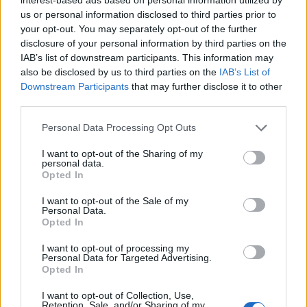
αποφεύγουν τις άσκοπες μετακινήσεις
και εφόσον
us or personal information disclosed to third parties prior to
πρέπει οπωσδήποτε να μετακινηθούν να
your opt-out. You may separately opt-out of the further
disclosure of your personal information by third parties on the
προσέχουν να μην περνούν κάτω από μεγάλα
IAB’s list of downstream participants. This information may
δέντρα, αναρτημένες πινακίδες και περιοχές όπου
also be disclosed by us to third parties on the
IAB’s List of
γλάστρες ή τζάμια μπορούν να φύγουν από τη
Downstream Participants
that may further disclose it to other
third parties.
θέση τους λόγω του αέρα και να πέσουν στο
έδαφος (π.χ., κάτω από μπαλκόνια).
Personal Data Processing Opt Outs
Παράλληλα, οι πολίτες καλούνται να ασφαλίζουν
I want to opt-out of the Sharing of my
personal data.
ή να απομακρύνουν αντικείμενα, τα οποία αν
Opted In
παρασυρθούν από τον άνεμο μπορούν να
I want to opt-out of the Sale of my
προκαλέσουν καταστροφές ή και τραυματισμούς,
Personal Data.
Opted In
αλλά και να ασφαλίζουν καλά πόρτες και
παράθυρα στο σπίτι ή στον χώρο εργασίας τους.
I want to opt-out of processing my
Personal Data for Targeted Advertising.
Opted In
Facebook
Share on X
Bluesky
I want to opt-out of Collection, Use,
Retention, Sale, and/or Sharing of my