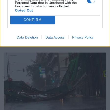
Email
Copy Link
Personal Data that Is Unrelated with the
Purposes for which it was collected.
Opted Out
Tags:
΅ΘΕΣΣΑΛΟΝΙΚΗ
ισχυροί άνεμοι
CONFIRM
κακοκαιρία
πτώσεις δέντρων
Πυροσβεστική
Data Deletion
Data Access
Privacy Policy
Σχετικά Άρθρα