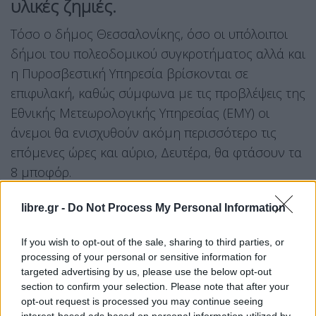
υλικές ζημιές.
Τόσο ο δήμος Θεσσαλονίκης, όσο οι υπόλοιποι
δήμοι του πολεοδομικού συγκροτήματος αλλά και
η Πυροσβεστική Υπηρεσία βρίσκονται σε
επιφυλακή, καθώς σύμφωνα με τις προβλέψεις της
Εθνικής Μετεωρολογικής Υπηρεσίας (ΕΜΥ) οι
άνεμοι θα ενισχυθούν ακόμη περισσότερο τις
επόμενες ώρες και αύριο, Δευτέρα, θα φτάσουν τα
8 μποφόρ.
Συστάσεις προς τους πολίτες να είναι ιδιαίτερα
libre.gr -
Do Not Process My Personal Information
προσεκτικοί απευθύνει ο δήμος Θεσσαλονίκης, ο
If you wish to opt-out of the sale, sharing to third parties, or
οποίος μάλιστα παρακαλεί τους δημότες να μην
processing of your personal or sensitive information for
εναποθέτουν απορρίμματα και ογκώδη
targeted advertising by us, please use the below opt-out
αντικείμενα σήμερα Κυριακή και αύριο Δευτέρα.
section to confirm your selection. Please note that after your
opt-out request is processed you may continue seeing
Με ανακοίνωσή του,
καλεί ακόμα τους πολίτες να
interest-based ads based on personal information utilized by