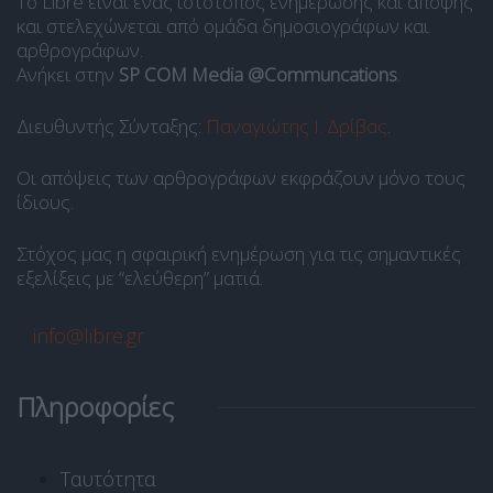
Το Libre είναι ένας ιστότοπος ενημέρωσης και άποψης
και στελεχώνεται από ομάδα δημοσιογράφων και
αρθρογράφων.
Ανήκει στην
SP COM Media @Communcations
.
Διευθυντής Σύνταξης:
Παναγιώτης Ι. Δρίβας
.
Οι απόψεις των αρθρογράφων εκφράζουν μόνο τους
ίδιους.
Στόχος μας η σφαιρική ενημέρωση για τις σημαντικές
εξελίξεις με “ελεύθερη” ματιά.
info@libre.gr
Πληροφορίες
Ταυτότητα