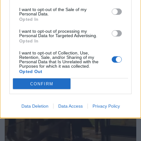
τεχνητής νοημοσύνης που διασφαλίζει την
ασφάλεια και τη συμμόρφωση με τα θεμελιώδη
I want to opt-out of the Sale of my
δικαιώματα, ενώ ενισχύει την καινοτομία. Το libre
Personal Data.
Opted In
ανοίγει το νέο μαγικό παράθυρο που ανοίγεται
μπροστά μας και μπαίνουμε στα βαθιά της
I want to opt-out of processing my
τεχνητής νοημοσύνης. Ο πλέον ειδικός, […]
Personal Data for Targeted Advertising.
Opted In
ΠΕΡΙΣΣΌΤΕΡΑ ...
I want to opt-out of Collection, Use,
Retention, Sale, and/or Sharing of my
Personal Data that Is Unrelated with the
Purposes for which it was collected.
Opted Out
CONFIRM
Data Deletion
Data Access
Privacy Policy