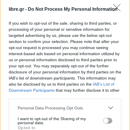
libre.gr -
Do Not Process My Personal Information
If you wish to opt-out of the sale, sharing to third parties, or
processing of your personal or sensitive information for
targeted advertising by us, please use the below opt-out
section to confirm your selection. Please note that after your
opt-out request is processed you may continue seeing
MAGAZINE
SPOTLIGHT
interest-based ads based on personal information utilized by
Φάκελος AI: Στα “βαθιά” της Τεχνητής
us or personal information disclosed to third parties prior to
your opt-out. You may separately opt-out of the further
νοημοσύνης από το “Α”
disclosure of your personal information by third parties on the
IAB’s list of downstream participants. This information may
also be disclosed by us to third parties on the
IAB’s List of
Downstream Participants
that may further disclose it to other
third parties.
Η Συντακτική ομάδα του Libre
19 Μαρτίου, 2024
Personal Data Processing Opt Outs
Την Τετάρτη 8 Μαρτίου, το Κοινοβούλιο ενέκρινε
I want to opt-out of the Sharing of my
(523 υπέρ, 46 κατά και 49 αποχές) τον νόμο περί
personal data.
Opted In