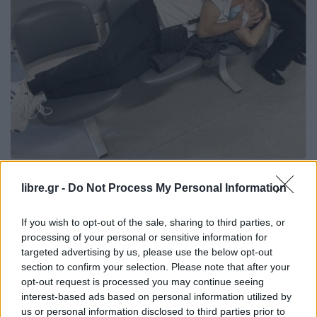
ΕΙΔΉΣΕΙΣ
ΕΛΛΆΔΑ
libre.gr -
Do Not Process My Personal Information
ΕΔΕ στο Θεαγένειο μετά τη
φωτογραφία με τον ασθενή που
If you wish to opt-out of the sale, sharing to third parties, or
processing of your personal or sensitive information for
targeted advertising by us, please use the below opt-out
section to confirm your selection. Please note that after your
opt-out request is processed you may continue seeing
interest-based ads based on personal information utilized by
Η Συντακτική ομάδα του Libre
us or personal information disclosed to third parties prior to