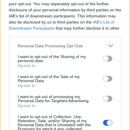
4 Μαρτίου, 2024
your opt-out. You may separately opt-out of the further
Την προηγούμενη εβδομάδα ο διευθυντής της
disclosure of your personal information by third parties on the
Γαστρεντερολογικής Κλινικής του Θεαγένειου,
IAB’s list of downstream participants. This information may
Δημήτρης Τζιλβές δημοσίευσε μια φωτογραφία
also be disclosed by us to third parties on the
IAB’s List of
που προκάλεσε σοκ. Σε αυτήν φαίνεται ένας
Downstream Participants
that may further disclose it to other
ασθενής του Θεαγένειου αντικαρκινικού
third parties.
νοσοκομείου Θεσσαλονίκης, να είναι ξαπλωμένος
Personal Data Processing Opt Outs
σε τρεις πλαστικές καρέκλες στον χώρο αναμονής
του 4ου ορόφου. Ο νεαρός ασθενής είχε
I want to opt-out of the Sharing of my
υποβληθεί σε ενδοσκόπηση και… περιμένει να
personal data.
Opted In
συνέλθει από τη μέθη, στον ίδιο […]
ΠΕΡΙΣΣΌΤΕΡΑ ...
I want to opt-out of the Sale of my
Personal Data.
Opted In
I want to opt-out of processing my
Personal Data for Targeted Advertising.
Opted In
I want to opt-out of Collection, Use,
Retention, Sale, and/or Sharing of my
Personal Data that Is Unrelated with the
Purposes for which it was collected.