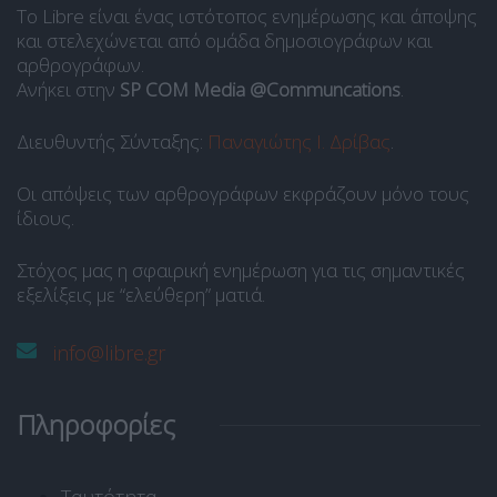
Το Libre είναι ένας ιστότοπος ενημέρωσης και άποψης
και στελεχώνεται από ομάδα δημοσιογράφων και
αρθρογράφων.
Ανήκει στην
SP COM Media @Communcations
.
Διευθυντής Σύνταξης:
Παναγιώτης Ι. Δρίβας
.
Οι απόψεις των αρθρογράφων εκφράζουν μόνο τους
ίδιους.
Στόχος μας η σφαιρική ενημέρωση για τις σημαντικές
εξελίξεις με “ελεύθερη” ματιά.
info@libre.gr
Πληροφορίες