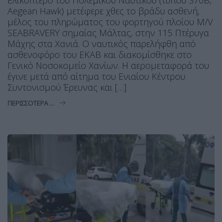
Ελικόπτερο του Πολεμικού Ναυτικού (τύπου S70B,
Aegean Hawk) μετέφερε χθες το βράδυ ασθενή,
μέλος του πληρώματος του φορτηγού πλοίου M/V
SEABRAVERY σημαίας Μάλτας, στην 115 Πτέρυγα
Μάχης στα Χανιά. Ο ναυτικός παρελήφθη από
ασθενοφόρο του ΕΚΑΒ και διακομίσθηκε στο
Γενικό Νοσοκομείο Χανίων. Η αερομεταφορά του
έγινε μετά από αίτημα του Ενιαίου Κέντρου
Συντονισμού Έρευνας και […]
ΠΕΡΙΣΣΌΤΕΡΑ ...