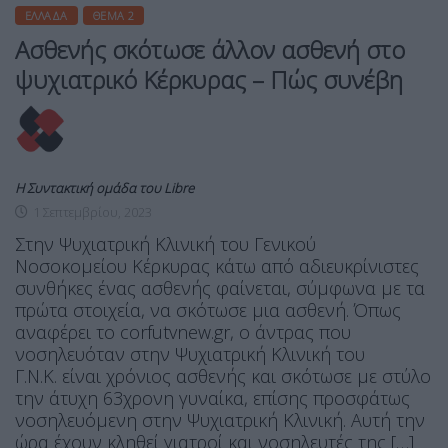
ΕΛΛΆΔΑ
ΘΈΜΑ 2
Ασθενής σκότωσε άλλον ασθενή στο
ψυχιατρικό Κέρκυρας – Πώς συνέβη
Η Συντακτική ομάδα του Libre
1 Σεπτεμβρίου, 2023
Στην Ψυχιατρική Κλινική του Γενικού
Νοσοκομείου Κέρκυρας κάτω από αδιευκρίνιστες
συνθήκες ένας ασθενής φαίνεται, σύμφωνα με τα
πρώτα στοιχεία, να σκότωσε μια ασθενή. Όπως
αναφέρει το corfutvnew.gr, ο άντρας που
νοσηλευόταν στην Ψυχιατρική Κλινική του
Γ.Ν.Κ. είναι χρόνιος ασθενής και σκότωσε με στύλο
την άτυχη 63χρονη γυναίκα, επίσης προσφάτως
νοσηλευόμενη στην Ψυχιατρική Κλινική. Αυτή την
ώρα έχουν κληθεί γιατροί και νοσηλευτές της […]