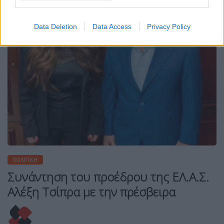
Data Deletion
Data Access
Privacy Policy
ΠΟΛΙΤΙΚΉ
Συνάντηση του προέδρου της ΕΛ.Α.Σ.
Αλέξη Τσίπρα με την πρέσβειρα