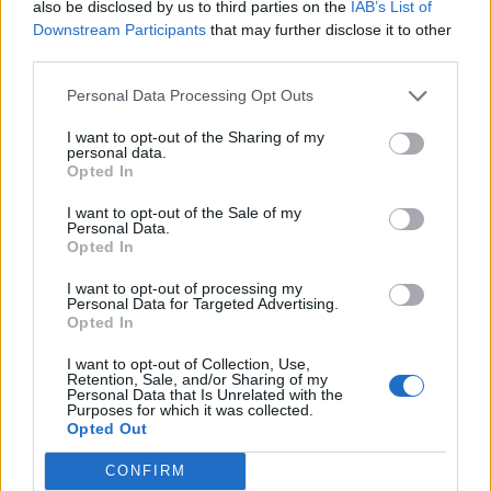
also be disclosed by us to third parties on the
IAB’s List of
Downstream Participants
that may further disclose it to other
third parties.
ΠΟΛΙΤΙΚΉ
Personal Data Processing Opt Outs
Αλ. Τσίπρας: Πρώτη διαδικτυακή
I want to opt-out of the Sharing of my
συνάντηση των μελών της ΕΛΑΣ την
personal data.
Opted In
I want to opt-out of the Sale of my
Personal Data.
Opted In
Η Συντακτική ομάδα του Libre
I want to opt-out of processing my
15 Ιουλίου, 2026
Personal Data for Targeted Advertising.
Opted In
Πρώτη διαδικτυακή συνάντηση την Πέμπτη 16
Ιουλίου στις 7 το απόγευμα, σύμφωνα με όσα
I want to opt-out of Collection, Use,
ανέφερε ο Αλέξης Τσίπρας σε μήνυμά του, από τα
Retention, Sale, and/or Sharing of my
Personal Data that Is Unrelated with the
μέσα κοινωνικής δικτύωσης.
Purposes for which it was collected.
Opted Out
ΠΕΡΙΣΣΌΤΕΡΑ ...
CONFIRM