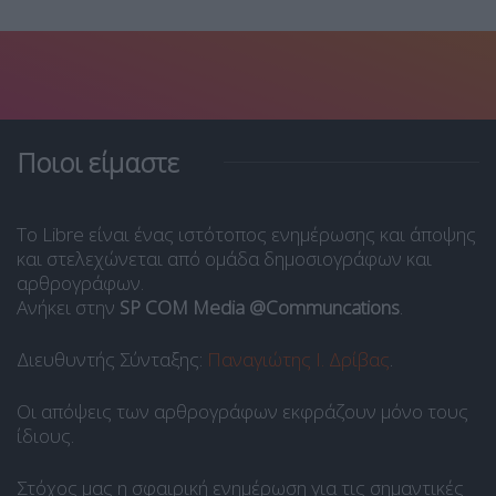
Ποιοι είμαστε
Το Libre είναι ένας ιστότοπος ενημέρωσης και άποψης
και στελεχώνεται από ομάδα δημοσιογράφων και
αρθρογράφων.
Ανήκει στην
SP COM Media @Communcations
.
Διευθυντής Σύνταξης:
Παναγιώτης Ι. Δρίβας
.
Οι απόψεις των αρθρογράφων εκφράζουν μόνο τους
ίδιους.
Στόχος μας η σφαιρική ενημέρωση για τις σημαντικές