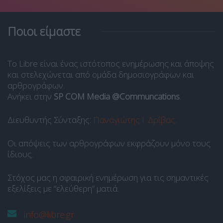
Ποιοι είμαστε
Το Libre είναι ένας ιστότοπος ενημέρωσης και άποψης
και στελεχώνεται από ομάδα δημοσιογράφων και
αρθρογράφων.
Ανήκει στην
SP COM Media @Communcations
.
Διευθυντής Σύνταξης:
Παναγιώτης Ι. Δρίβας
.
Οι απόψεις των αρθρογράφων εκφράζουν μόνο τους
ίδιους.
Στόχος μας η σφαιρική ενημέρωση για τις σημαντικές
εξελίξεις με “ελεύθερη” ματιά.
info@libre.gr