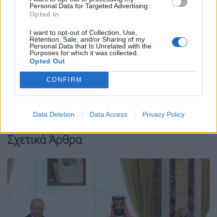
Personal Data for Targeted Advertising.
Opted In
I want to opt-out of Collection, Use,
Facebook
Share on X
Bluesky
Retention, Sale, and/or Sharing of my
Personal Data that Is Unrelated with the
Purposes for which it was collected.
Email
Copy Link
Opted Out
CONFIRM
Tags:
διαπραγματεύσεις
ηπα
Ιράν
Πακιστάν
συμφωνία
Data Deletion
Data Access
Privacy Policy
Σχετικά Άρθρα