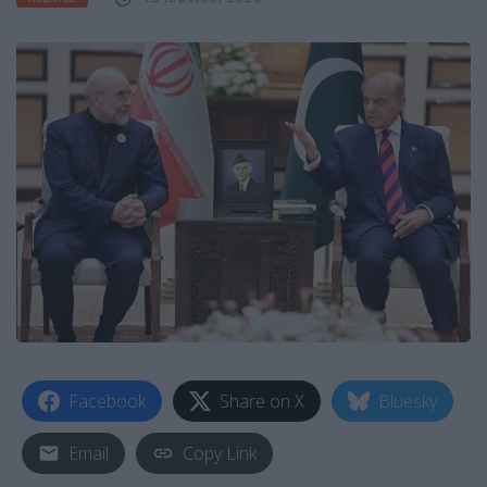
Facebook
Share on X
Bluesky
Email
Copy Link