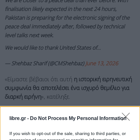
We are closer to a peace deal than ever before. With
finalisation likely expected in the next 24 hours,
Pakistan is preparing for the electronic signing of the
peace deal immediately after, followed by technical
level talks next week.
We would like to thank United States of…
— Shehbaz Sharif (@CMShehbaz)
June 13, 2026
«Είμαστε βέβαιοι ότι αυτή
η ιστορική ειρηνευτική
συμφωνία θα αποτελέσει ένα ισχυρό θεμέλιο για
διαρκή ειρήνη
», κατέληξε.
libre.gr -
Do Not Process My Personal Information
If you wish to opt-out of the sale, sharing to third parties, or
processing of your personal or sensitive information for