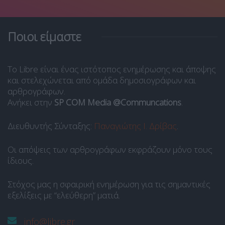
Ποιοι είμαστε
Το Libre είναι ένας ιστότοπος ενημέρωσης και άποψης
και στελεχώνεται από ομάδα δημοσιογράφων και
αρθρογράφων.
Ανήκει στην
SP COM Media @Communcations
.
Διευθυντής Σύνταξης:
Παναγιώτης Ι. Δρίβας
.
Οι απόψεις των αρθρογράφων εκφράζουν μόνο τους
ίδιους.
Στόχος μας η σφαιρική ενημέρωση για τις σημαντικές
εξελίξεις με “ελεύθερη” ματιά.
info@libre.gr