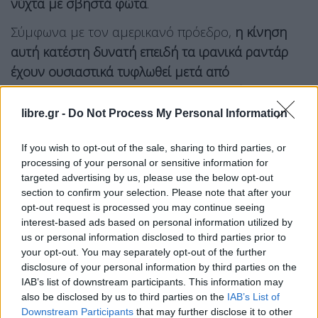
νύχτα με σβηστά φώτα
.
Σύμφωνα με τον αμερικανό πρόεδρο,
η κίνηση
αυτή κατέστη δυνατή επειδή τα ιρανικά ραντάρ
έχουν ουσιαστικά τυφλωθεί μετά από
προηγούμενα σφοδρά αμερικανικά πλήγματα
.
libre.gr -
Do Not Process My Personal Information
Ο Τραμπ υποστήριξε ότι
αν δεν είχε μεσολαβήσει
αυτή η νυχτερινή επιχείρηση, το πετρέλαιο θα είχε
If you wish to opt-out of the sale, sharing to third parties, or
processing of your personal or sensitive information for
εκτοξευθεί στα 250 δολάρια
, ενώ τώρα η τιμή
targeted advertising by us, please use the below opt-out
συγκρατείται στα
85 με 90 δολάρια το βαρέλι
.
section to confirm your selection. Please note that after your
opt-out request is processed you may continue seeing
interest-based ads based on personal information utilized by
us or personal information disclosed to third parties prior to
your opt-out. You may separately opt-out of the further
disclosure of your personal information by third parties on the
IAB’s list of downstream participants. This information may
also be disclosed by us to third parties on the
IAB’s List of
Downstream Participants
that may further disclose it to other