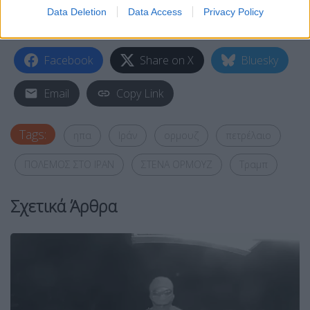
Data Deletion
Data Access
Privacy Policy
Facebook
Share on X
Bluesky
Email
Copy Link
Tags:
ηπα
Ιράν
ορμουζ
πετρέλαιο
ΠΟΛΕΜΟΣ ΣΤΟ ΙΡΑΝ
ΣΤΕΝΑ ΟΡΜΟΥΖ
Τραμπ
Σχετικά Άρθρα