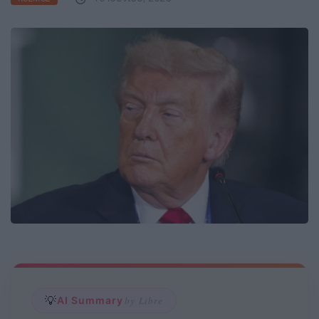
💡
AI Summary
by Libre