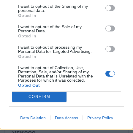
I want to opt-out of the Sharing of my
«Θέλουμε μια συμφωνία που να είναι ουσιαστική,
personal data.
Opted In
θέλουμε μια συμφωνία που να έχει αποτέλεσμα»
,
είπε.
I want to opt-out of the Sale of my
Personal Data.
Opted In
«Θα δούμε τι θα συμβεί, αλλά τους χτυπήσαμε
σκληρά χθες και πρόκειται να τους χτυπήσουμε
I want to opt-out of processing my
Personal Data for Targeted Advertising.
ξανά σκληρά σήμερα… Και θα δούμε τι θα γίνει με
Opted In
τη συμφωνία.
Φτάσαμε πραγματικά πολύ κοντά
I want to opt-out of Collection, Use,
στη συμφωνία, αλλά μας τραβάνε από το μανίκι
,
Retention, Sale, and/or Sharing of my
Personal Data that Is Unrelated with the
μας περνάνε για κορόιδα», είπε ο Τραμπ.
Purposes for which it was collected.
Opted Out
CONFIRM
Data Deletion
Data Access
Privacy Policy