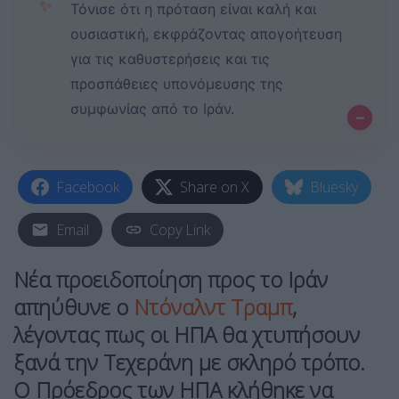
✨
Τόνισε ότι η πρόταση είναι καλή και
ουσιαστική, εκφράζοντας απογοήτευση
για τις καθυστερήσεις και τις
προσπάθειες υπονόμευσης της
συμφωνίας από το Ιράν.
–
Facebook
Share on X
Bluesky
Email
Copy Link
Νέα προειδοποίηση προς το Ιράν
απηύθυνε ο
Ντόναλντ Τραμπ
,
λέγοντας πως
οι ΗΠΑ θα χτυπήσουν
ξανά την Τεχεράνη
με σκληρό τρόπο.
Ο Πρόεδρος των ΗΠΑ κλήθηκε να