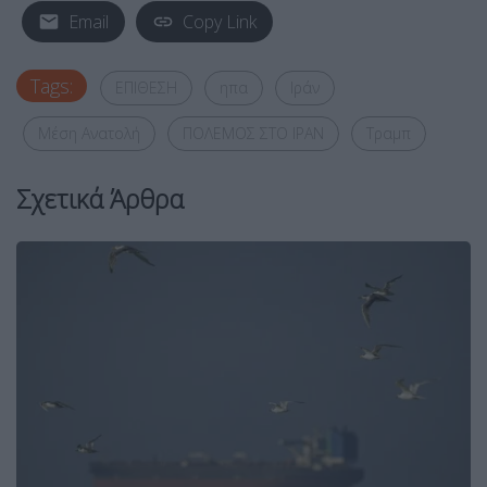
Email
Copy Link
Tags:
ΕΠΙΘΕΣΗ
ηπα
Ιράν
Μέση Ανατολή
ΠΟΛΕΜΟΣ ΣΤΟ ΙΡΑΝ
Τραμπ
Σχετικά Άρθρα