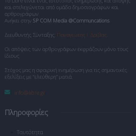
Το Libre είναι ένας ιστότοπος ενημέρωσης και άποψης
και στελεχώνεται από ομάδα δημοσιογράφων και
αρθρογράφων.
Ανήκει στην
SP COM Media @Communcations
.
Διευθυντής Σύνταξης:
Παναγιώτης Ι. Δρίβας
.
Οι απόψεις των αρθρογράφων εκφράζουν μόνο τους
ίδιους.
Στόχος μας η σφαιρική ενημέρωση για τις σημαντικές
εξελίξεις με “ελεύθερη” ματιά.
info@libre.gr
Πληροφορίες
Ταυτότητα