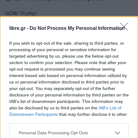
NOW: Trump:
We are going to hit Iran hard today.
libre.gr -
Do Not Process My Personal Information
pic.twitter.com/He6ShAC9UM
If you wish to opt-out of the sale, sharing to third parties, or
— Clash Report (@clashreport)
June 10, 2026
processing of your personal or sensitive information for
targeted advertising by us, please use the below opt-out
section to confirm your selection. Please note that after your
Αφού εκτόξευσε απειλές προς την Τεχεράνη, στη
opt-out request is processed you may continue seeing
συνέχεια
προέτρεψε τους Ιρανούς ηγέτες να
interest-based ads based on personal information utilized by
us or personal information disclosed to third parties prior to
υπογράψουν
μια συμφωνία με την Ουάσιγκτον.
your opt-out. You may separately opt-out of the further
disclosure of your personal information by third parties on the
«
Θα έπρεπε να υπογράψουν τη συμφωνία, είναι
IAB’s list of downstream participants. This information may
also be disclosed by us to third parties on the
IAB’s List of
μια καλή συμφωνία
», δήλωσε ο Τραμπ στους
Downstream Participants
that may further disclose it to other
δημοσιογράφους, σημειώνοντας ότι η πρόταση
third parties.
που βρίσκεται στο τραπέζι
απαγορεύει στο Ιράν
Personal Data Processing Opt Outs
«να αποκτήσει ποτέ πυρηνικό όπλο»
.