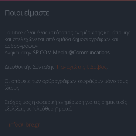
Ποιοι είμαστε
Το Libre είναι ένας ιστότοπος ενημέρωσης και άποψης
και στελεχώνεται από ομάδα δημοσιογράφων και
αρθρογράφων.
Ανήκει στην
SP COM Media @Communcations
.
Διευθυντής Σύνταξης:
Παναγιώτης Ι. Δρίβας
.
Οι απόψεις των αρθρογράφων εκφράζουν μόνο τους
ίδιους.
Στόχος μας η σφαιρική ενημέρωση για τις σημαντικές
εξελίξεις με “ελεύθερη” ματιά.
info@libre.gr