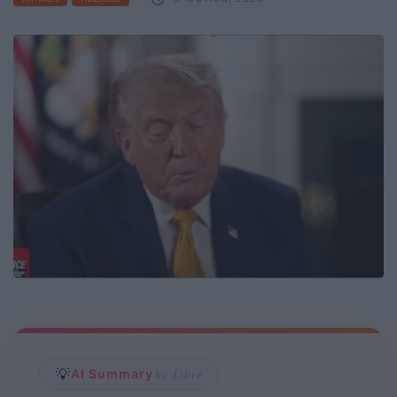
💡
AI Summary
by Libre