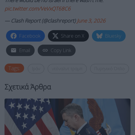
There would be no Israel if there wasn't me.
pic.twitter.com/VeVxQT68C6
— Clash Report (@clashreport)
June 3, 2026
Facebook
Share on X
Bluesky
Email
Copy Link
Tags:
Ιράν
ντόναλντ τραμπ
Πυρηνικό Όπλο
Σχετικά Άρθρα