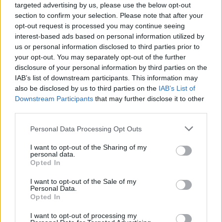
targeted advertising by us, please use the below opt-out
section to confirm your selection. Please note that after your
Στην συνέχεια, η δημοσιογράφος ρώτησε αν ο
opt-out request is processed you may continue seeing
ναυτικός αποκλεισμός που έχουν επιβάλλει οι
interest-based ads based on personal information utilized by
ΗΠΑ στην Τεχεράνη, θα εξακολουθεί να ισχύει
us or personal information disclosed to third parties prior to
your opt-out. You may separately opt-out of the further
μέχρι την ημέρα της εργασίας (Labor Day), στις 7
disclosure of your personal information by third parties on the
Σεπτεμβρίου.
IAB’s list of downstream participants. This information may
also be disclosed by us to third parties on the
IAB’s List of
O Αμερικανός πρόεδρος απάντησε «Μπορεί, αλλά
Downstream Participants
that may further disclose it to other
το θεωρώ απίθανο» και πρόσθεσε «Πιστεύω ότι το
third parties.
θέμα θα επιλυθεί αρκετά γρήγορα».
Personal Data Processing Opt Outs
Q: Do you think the blockade will still be in place by
I want to opt-out of the Sharing of my
personal data.
Labor Day?
Opted In
Trump: It could be, but I think it's unlikely. I think this
I want to opt-out of the Sale of my
Personal Data.
will resolve itself fairly quickly.
Opted In
pic.twitter.com/Ispq2tnPJZ
I want to opt-out of processing my