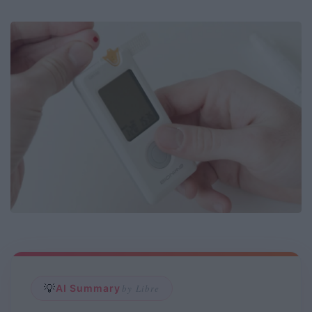
💡
AI Summary
by Libre