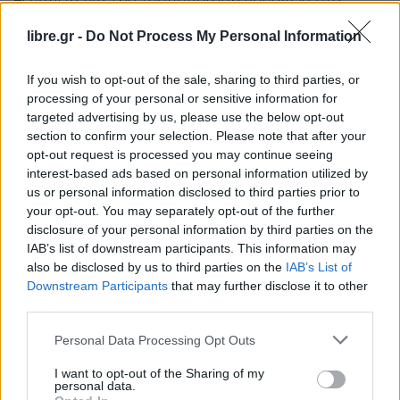
θεραπεία για την τροποποίηση γονιδίων στα
ηπατικά κύτταρα, ώστε να παράγουν συνεχώς την
libre.gr -
Do Not Process My Personal Information
τροποποιημένη έκδοση του
PCSK9
που οδηγεί σε
χαμηλή χοληστερόλη. Η αλλοίωση που
If you wish to opt-out of the sale, sharing to third parties, or
προκαλείται από τη θεραπεία δεν προκαλεί την
processing of your personal or sensitive information for
targeted advertising by us, please use the below opt-out
ακριβή αλλαγή στο γονίδιο PCSK9 που βρίσκεται
section to confirm your selection. Please note that after your
σε εκείνους που γεννιούνται με την έκδοση του
opt-out request is processed you may continue seeing
γονιδίου χαμηλής χοληστερόλης, αλλά το τελικό
interest-based ads based on personal information utilized by
us or personal information disclosed to third parties prior to
αποτέλεσμα είναι το ίδιο: το γονίδιο
your opt-out. You may separately opt-out of the further
απενεργοποιείται και τα επίπεδα της LDL
disclosure of your personal information by third parties on the
μειώνονται.
IAB’s list of downstream participants. This information may
also be disclosed by us to third parties on the
IAB’s List of
Downstream Participants
that may further disclose it to other
«[Αυτή η μελέτη] αποτελεί πρώιμη κλινική
third parties.
απόδειξη ότι μπορούμε να παρέχουμε προστασία
Personal Data Processing Opt Outs
σε άτομα που δεν γεννήθηκαν με αυτήν», λέει ο
Δρ. Sek
Kathiresan
, ανώτερος αντιπρόεδρος της Eli
I want to opt-out of the Sharing of my
personal data.
Lilly Co. και διευθύνων σύμβουλος της Verve