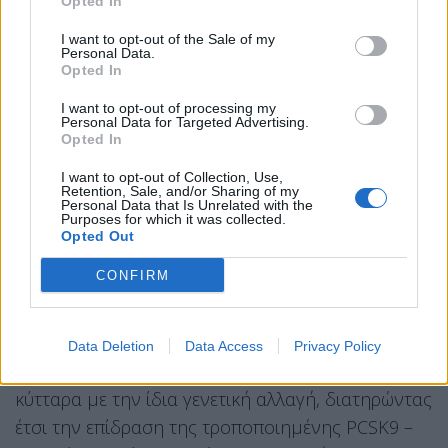
Opted In
Therapeutics. «Έχουμε ακόμα πολλά να μάθουμε.
I want to opt-out of the Sale of my
Αλλά αν επιβεβαιωθεί, πιστεύουμε ότι θα σήμαινε
Personal Data.
Opted In
έναν εντελώς νέο τρόπο αντιμετώπισης της
υψηλής χοληστερόλης με μία μόνο έγχυση για τη
I want to opt-out of processing my
Personal Data for Targeted Advertising.
δια βίου μείωση της χοληστερόλης».
Opted In
Εάν αποδειχθεί ασφαλής και αποτελεσματική σε
I want to opt-out of Collection, Use,
Retention, Sale, and/or Sharing of my
μεταγενέστερες κλινικές δοκιμές και τελικά
Personal Data that Is Unrelated with the
Purposes for which it was collected.
εγκριθεί, η γονιδιακή θεραπεία θα μπορούσε να
Opted Out
αντικαταστήσει τις τακτικές ενέσεις ή τα
CONFIRM
καθημερινά χάπια, επειδή τα ηπατικά κύτταρα που
στοχεύει η θεραπεία ανανεώνονται κάθε 200 έως
300 ημέρες. Μόλις τα κύτταρα τροποποιηθούν
Data Deletion
Data Access
Privacy Policy
από το
VERVE-102,
παράγουν περισσότερα
κύτταρα με την ίδια γενετική αλλαγή, διατηρώντας
έτσι την επίδραση της τροποποιημένης PCSK9 –