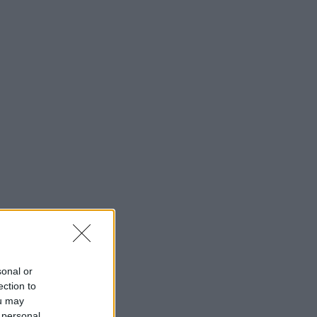
sonal or
ection to
ou may
 personal