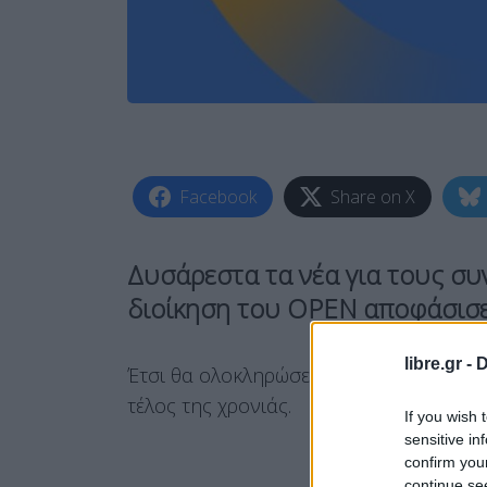
Facebook
Share on X
Δυσάρεστα τα νέα για τους συ
διοίκηση του ΟΡΕΝ αποφάσισε
libre.gr -
D
Έτσι θα ολοκληρώσει την παρουσία της 
τέλος της χρονιάς.
If you wish 
sensitive in
confirm you
continue se