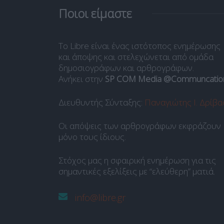
Ποιοι είμαστε
Το Libre είναι ένας ιστότοπος ενημέρωσης
και άποψης και στελεχώνεται από ομάδα
δημοσιογράφων και αρθρογράφων.
Ανήκει στην
SP COM Media @Communcatio
Διευθυντής Σύνταξης:
Παναγιώτης Ι. Δρίβα
Οι απόψεις των αρθρογράφων εκφράζουν
μόνο τους ίδιους.
Στόχος μας η σφαιρική ενημέρωση για τις
σημαντικές εξελίξεις με “ελεύθερη” ματιά.
info@libre.gr