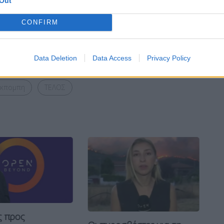
Out
CONFIRM
Bluesky
Email
Copy Link
Data Deletion
Data Access
Privacy Policy
εκπομπη
ΤΕΛΟΣ
ς προς
Απ