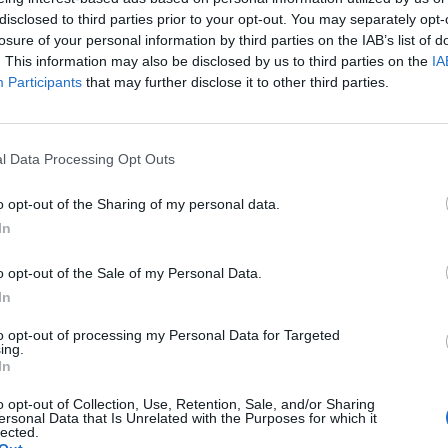
 ότι τη φετινή σεζόν το ΟΡΕΝ με αρκετές
disclosed to third parties prior to your opt-out. You may separately opt-
losure of your personal information by third parties on the IAB’s list of
α σημειώνει πολύ χαμηλές τηλεθεάσεις, οπότε
. This information may also be disclosed by us to third parties on the
IA
η που ανέλαβε τον τελευταίο μήνα να
Participants
that may further disclose it to other third parties.
ραμμα του σταθμού.
α Ελλάδα” – Τι συνέβη;
l Data Processing Opt Outs
o opt-out of the Sharing of my personal data.
In
ες μου σύντομα η εκπομπή Απλές κουβέντες
, ο Χρήστος Παπανίκας και ο Θέμης Καλόγηρος
o opt-out of the Sale of my Personal Data.
In
ς πίνακες τηλεθέασης στάθηκαν η αφορμή για
to opt-out of processing my Personal Data for Targeted
ing.
 μέσα στον Δεκέμβριο οι Απλές Κουβέντες θα
In
πρόγραμμα του σταθμού.
o opt-out of Collection, Use, Retention, Sale, and/or Sharing
ersonal Data that Is Unrelated with the Purposes for which it
lected.