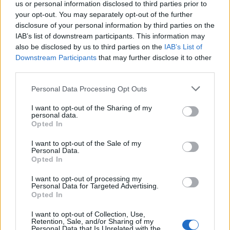
σχετίζονται με την παχυσαρκία σε ασθενείς με
us or personal information disclosed to third parties prior to
σακχαρώδη διαβήτη τύπου 2 που δεν είχαν
your opt-out. You may separately opt-out of the further
διάγνωση καρκίνου κατά την έναρξη της αγωγής.
disclosure of your personal information by third parties on the
[…]
IAB’s list of downstream participants. This information may
also be disclosed by us to third parties on the
IAB’s List of
ΠΕΡΙΣΣΌΤΕΡΑ ...
Downstream Participants
that may further disclose it to other
third parties.
Personal Data Processing Opt Outs
I want to opt-out of the Sharing of my
personal data.
Opted In
I want to opt-out of the Sale of my
Personal Data.
Opted In
I want to opt-out of processing my
Personal Data for Targeted Advertising.
Opted In
I want to opt-out of Collection, Use,
Retention, Sale, and/or Sharing of my
Personal Data that Is Unrelated with the