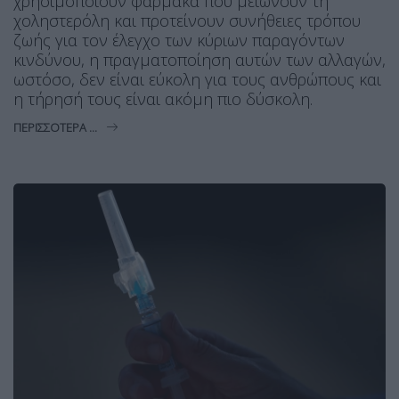
χρησιμοποιούν φάρμακα που μειώνουν τη
χοληστερόλη και προτείνουν συνήθειες τρόπου
ζωής για τον έλεγχο των κύριων παραγόντων
κινδύνου, η πραγματοποίηση αυτών των αλλαγών,
ωστόσο, δεν είναι εύκολη για τους ανθρώπους και
η τήρησή τους είναι ακόμη πιο δύσκολη.
ΠΕΡΙΣΣΌΤΕΡΑ ...