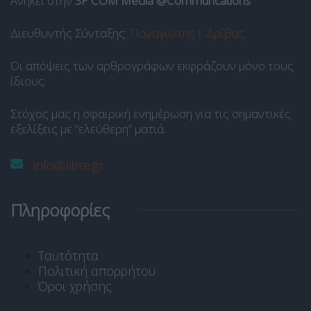
Ανήκει στην
SP COM Media @Communcations
.
Διευθυντής Σύνταξης:
Παναγιώτης Ι. Δρίβας
.
Οι απόψεις των αρθρογράφων εκφράζουν μόνο τους
ίδιους.
Στόχος μας η σφαιρική ενημέρωση για τις σημαντικές
εξελίξεις με “ελεύθερη” ματιά.
info@libre.gr
Πληροφορίες
Ταυτότητα
Πολιτική απορρήτου
Όροι χρήσης