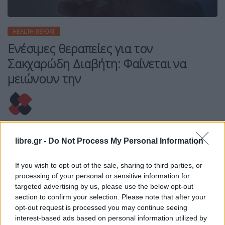
HEALTH REPORT
Ενέσιμες θεραπείες για τον
Σακχαρώδη Διαβήτη: Φαίνεται να
μειώνουν την
Η Συντακτική ομάδα του Libre
libre.gr -
Do Not Process My Personal Information
15 Ιουλίου, 2024
Μια νέα μελέτη από τις ΗΠΑ, που δημοσιεύτηκε
If you wish to opt-out of the sale, sharing to third parties, or
πρόσφατα στο έγκριτο διεθνές επιστημονικό
processing of your personal or sensitive information for
περιοδικό JAMA Network Open, κατέδειξε ότι η
targeted advertising by us, please use the below opt-out
θεραπεία με αγωνιστές του υποδοχέα GLP-1
section to confirm your selection. Please note that after your
φάνηκε να σχετίζεται με μειωμένο κίνδυνο
opt-out request is processed you may continue seeing
ανάπτυξης συγκεκριμένων καρκίνων που
interest-based ads based on personal information utilized by