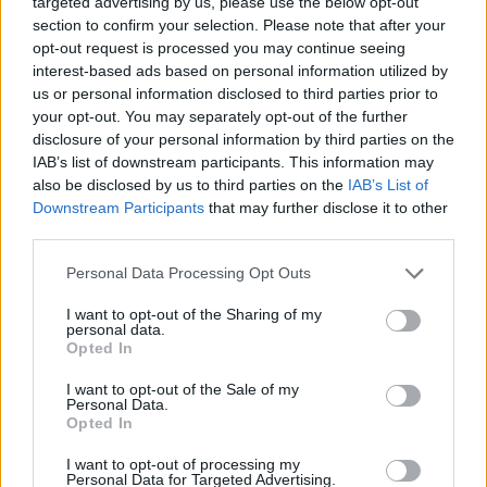
targeted advertising by us, please use the below opt-out
πολιτικής συνεννόησης, η Ουάσιγκτον προσπαθεί
section to confirm your selection. Please note that after your
να δείξει ότι δεν έχει προσφέρει ακόμη κανένα
opt-out request is processed you may continue seeing
interest-based ads based on personal information utilized by
ουσιαστικό αντάλλαγμα.
us or personal information disclosed to third parties prior to
Το πυρηνικό πρόγραμμα παραμένει
your opt-out. You may separately opt-out of the further
disclosure of your personal information by third parties on the
η μεγάλη “βόμβα”
IAB’s list of downstream participants. This information may
also be disclosed by us to third parties on the
IAB’s List of
Το δυσκολότερο σημείο των διαπραγματεύσεων
Downstream Participants
that may further disclose it to other
παραμένει το ιρανικό πυρηνικό πρόγραμμα και
third parties.
κυρίως το απόθεμα ουρανίου υψηλού
Personal Data Processing Opt Outs
εμπλουτισμού που διαθέτει η Τεχεράνη.
I want to opt-out of the Sharing of my
personal data.
Σύμφωνα με πληροφορίες, το Ιράν διαθέτει
Opted In
περίπου
440 κιλά ουρανίου εμπλουτισμένου σε
I want to opt-out of the Sale of my
ποσοστό 60%
, επίπεδο εξαιρετικά κοντά στις
Personal Data.
απαιτήσεις για στρατιωτική χρήση. Η Ουάσιγκτον
Opted In
πιέζει είτε για μεταφορά του αποθέματος στη
I want to opt-out of processing my
Personal Data for Targeted Advertising.
Ρωσία είτε για δραστική μείωση του επιπέδου