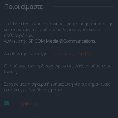
Ποιοι είμαστε
Το Libre είναι ένας ιστότοπος ενημέρωσης και άποψης
και στελεχώνεται από ομάδα δημοσιογράφων και
αρθρογράφων.
Ανήκει στην
SP COM Media @Communcations
.
Διευθυντής Σύνταξης:
Παναγιώτης Ι. Δρίβας
.
Οι απόψεις των αρθρογράφων εκφράζουν μόνο τους
ίδιους.
Στόχος μας η σφαιρική ενημέρωση για τις σημαντικές
εξελίξεις με “ελεύθερη” ματιά.
info@libre.gr