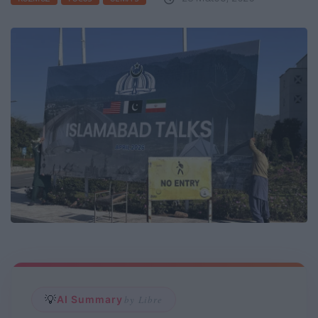
💡
AI Summary
by Libre