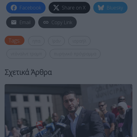
Facebook
Share on X
Bluesky
Email
Copy Link
Tags:
ηπα
Ιράν
ισραήλ
ντόναλντ τραμπ
πυρηνικό πρόγραμμα
Σχετικά Άρθρα