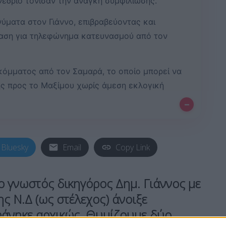
νέδριο τόνισαν την ανάγκη συμφιλίωσης.
ύματα στον Γιάννο, επιβραβεύοντας και
ταση για τηλεφώνημα κατευνασμού από τον
κόμματος από τον Σαμαρά, το οποίο μπορεί να
ης προς το Μαξίμου χωρίς άμεση εκλογική
–
Bluesky
Email
Copy Link
 γνωστός δικηγόρος Δημ. Γιάννος με
ης Ν.Δ (ως στέλεχος) άνοιξε
φάνηκε αρχικώς. Θυμίζουμε δύο