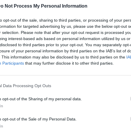
ός φίλος και νομικός σύμβουλος του
o Not Process My Personal Information
 επισήμανε το ρήγμα που έχει
ώην πρωθυπουργούς και κατέληξε με
to opt-out of the sale, sharing to third parties, or processing of your per
formation for targeted advertising by us, please use the below opt-out s
αν και παραμένει λάθος. Οι διαφορές
r selection. Please note that after your opt-out request is processed y
διαμεσολαβητές, λύνονται με
eing interest-based ads based on personal information utilized by us or
disclosed to third parties prior to your opt-out. You may separately opt-
εφώνημα. Είναι πλήγμα που πρέπει
losure of your personal information by third parties on the IAB’s list of
. This information may also be disclosed by us to third parties on the
IA
Participants
that may further disclose it to other third parties.
η αναφορά μπορεί να είναι ένα έμμεσο μήνυμα
ς ενδεχομένως επιδιώκει να ξαναστήσει γέφυρες
l Data Processing Opt Outs
ου. Όλως τυχαίως, την ανάγκη να βρεθούν
και άλλοι στο συνέδριο, μεταξύ αυτών και ο
o opt-out of the Sharing of my personal data.
In
o opt-out of the Sale of my Personal Data.
In