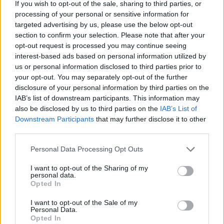
μια κλήση που
διήρκεσε περισσότερο από μισή
If you wish to opt-out of the sale, sharing to third parties, or
ώρα
, σύμφωνα με το ισραηλινό ραδιοτηλεοπτικό
processing of your personal or sensitive information for
targeted advertising by us, please use the below opt-out
δίκτυο Kan.
section to confirm your selection. Please note that after your
opt-out request is processed you may continue seeing
Οι δύο ηγέτες συζήτησαν, σύμφωνα με τις ίδιες
interest-based ads based on personal information utilized by
us or personal information disclosed to third parties prior to
πληροφορίες,
την πιθανότητα αναζωπύρωσης των
your opt-out. You may separately opt-out of the further
εχθροπραξιών με το Ιράν
, ενώ ο Τραμπ ενημέρωσε
disclosure of your personal information by third parties on the
επίσης τον Νετανιάχου για την πρόσφατη
IAB’s list of downstream participants. This information may
also be disclosed by us to third parties on the
IAB’s List of
επίσκεψή του στην Κίνα.
Downstream Participants
that may further disclose it to other
third parties.
Συγκαλεί υπουργικό ο Νετανιάχου
Personal Data Processing Opt Outs
I want to opt-out of the Sharing of my
Αργότερα το βράδυ ο Νετανιάχου θα συγκαλέσει
personal data.
Opted In
το υπουργικό συμβούλιο ασφαλείας στο γραφείο
του στην Ιερουσαλήμ.
I want to opt-out of the Sale of my
Personal Data.
«Τα μάτια μας είναι ανοιχτά όσον αφορά το Ιράν»,
Opted In