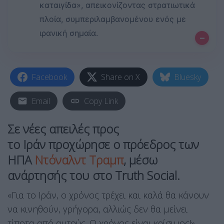
καταιγίδα», απεικονίζοντας στρατιωτικά
πλοία, συμπεριλαμβανομένου ενός με
ιρανική σημαία.
–
Facebook
Share on X
Bluesky
Email
Copy Link
Σε νέες απειλές προς
το
Ιράν
προχώρησε ο πρόεδρος των
ΗΠΑ
Ντόναλντ Τραμπ
, μέσω
ανάρτησής του στο Truth Social.
«Για το Ιράν, ο χρόνος τρέχει και καλά θα κάνουν
να κινηθούν, γρήγορα, αλλιώς δεν θα μείνει
τίποτα από αυτούς. Ο χρόνος είναι κρίσιμος!»,