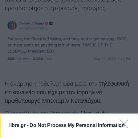
προειδοποίησε ο αμερικανός πρόεδρος.
Η ανάρτηση ήρθε λίγη ώρα μετά την
τηλεφωνική
επικοινωνία που είχε με τον Ισραηλινό
πρωθυπουργό Μπενιαμίν Νετανιάχου.
Ο Ισραηλινός πρωθυπουργός
Μπενιαμίν
Νετανιάχου
και ο πρόεδρος των ΗΠΑ
Ντόναλντ
libre.gr -
Do Not Process My Personal Information
Τραμπ
συνομίλησαν τηλεφωνικά σε