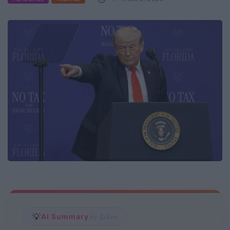
💡
AI Summary
by Libre