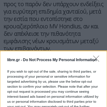
προς το παρόν δεν υπάρχουν ενδείξεις
για ευρύτερη επιδημία
χανταϊού
, μετά
την εστία που εντοπίστηκε στο
κρουαζιερόπλοιο
MV Hondius
, αν και
δεν απέκλεισε την πιθανότητα
εμφάνισης νέων κρουσμάτων μεταξύ
των επιβαινόντων.
Όπως ανέφερε σε κοινή συνέντευξη Τύπου με τον
libre.gr -
Do Not Process My Personal Information
Ισπανό πρωθυπουργό
Πέδρο Σάντσεθ
στη
Μαδρίτη, «η δουλειά μας δεν έχει τελειώσει»,
If you wish to opt-out of the sale, sharing to third parties, or
processing of your personal or sensitive information for
επισημαίνοντας ότι λόγω της
μακράς περιόδου
targeted advertising by us, please use the below opt-out
επώασης
του ιού ενδέχεται να εμφανιστούν νέα
section to confirm your selection. Please note that after your
κρούσματα τις επόμενες εβδομάδες.
opt-out request is processed you may continue seeing
interest-based ads based on personal information utilized by
us or personal information disclosed to third parties prior to
Ο ίδιος τόνισε ότι η κατάσταση παρακολουθείται
your opt-out. You may separately opt-out of the further