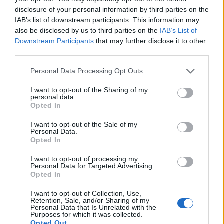
στενά, αλλά «δεν υπάρχουν ενδείξεις για
disclosure of your personal information by third parties on the
μεγαλύτερη επιδημία», ενώ κάλεσε τις χώρες να
IAB’s list of downstream participants. This information may
also be disclosed by us to third parties on the
IAB’s List of
ακολουθούν τις οδηγίες του
ΠΟΥ
, οι οποίες
Downstream Participants
that may further disclose it to other
περιλαμβάνουν παρακολούθηση των
third parties.
επιβαινόντων για
42 ημέρες
από την τελευταία
Personal Data Processing Opt Outs
πιθανή έκθεση στον ιό.
I want to opt-out of the Sharing of my
Ο Τέντρος υπογράμμισε ότι ο ΠΟΥ μπορεί να
personal data.
Opted In
παρέχει μόνο συστάσεις και όχι να επιβάλει μέτρα,
ενώ χαρακτήρισε τον κίνδυνο για τον γενικό
I want to opt-out of the Sale of my
Personal Data.
πληθυσμό «μικρό», τόσο για την
Τενερίφη
όσο και
Opted In
σε παγκόσμιο επίπεδο.
I want to opt-out of processing my
Personal Data for Targeted Advertising.
Opted In
Από την πλευρά του, ο
Πέδρο Σάντσεθ
υπερασπίστηκε την επιχείρηση απομάκρυνσης
I want to opt-out of Collection, Use,
Retention, Sale, and/or Sharing of my
των επιβατών, σημειώνοντας ότι «ο κόσμος δεν
Personal Data that Is Unrelated with the
Purposes for which it was collected.
χρειάζεται περισσότερο φόβο» και ότι το κρίσιμο
Opted Out