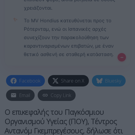
χρειάζονται.
✨
Το MV Hondius κατευθύνεται προς το
Ρότερνταμ, ενώ οι Ισπανικές αρχές
συνεχίζουν την παρακολούθηση των
καραντιναρισμένων επιβατών, με έναν
θετικό ασθενή σε σταθερή κατάσταση.
–
Facebook
Share on X
Bluesky
Email
Copy Link
Ο επικεφαλής του
Παγκόσμιου
Οργανισμού Υγείας (ΠΟΥ)
,
Τέντρος
Αντανόμ Γκεμπρεγέσους
, δήλωσε ότι