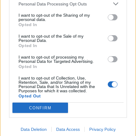
Personal Data Processing Opt Outs
Το παράδειγμα με τις Ανεξάρτητες Αρχές είναι
I want to opt-out of the Sharing of my
αποκαλυπτικό και απογοητευτικό (
εδώ
). Είναι
personal data.
Opted In
προφανές πώς ή η κυβέρνηση λέει ψέματα ή το
ΠΑΣΟΚ σχετικά με το εάν υπήρξαν το
I want to opt-out of the Sale of my
Personal Data.
προηγούμενο διάστημα επαφές μεταξύ του
Νίκου
Opted In
Ανδρουλάκη
και
Κωστή Χατζηδάκη
που κατέληξαν
I want to opt-out of processing my
σε συμφωνία σχετικά με τα πρόσωπα που θα τις
Personal Data for Targeted Advertising.
Opted In
στελεχώσουν. Ο,τιδήποτε κι αν συμβαίνει δρα
υπονομευτικά.
I want to opt-out of Collection, Use,
Retention, Sale, and/or Sharing of my
Personal Data that Is Unrelated with the
Το ρήγμα βαθαίνει πολύ περισσότερο με τις
Purposes for which it was collected.
Opted Out
υποθέσεις των υποκλοπών και του ΟΠΕΚΕΠΕ,
σε
συνδυασμό με τον τρόπο που λειτουργεί η
CONFIRM
Δικαιοσύνη
και τον τρόπο με τον οποίο
αμφισβητείται. Στο πλαίσιο αυτό στενεύουν
Data Deletion
Data Access
Privacy Policy
δραματικά τα περιθώρια να σημειωθεί