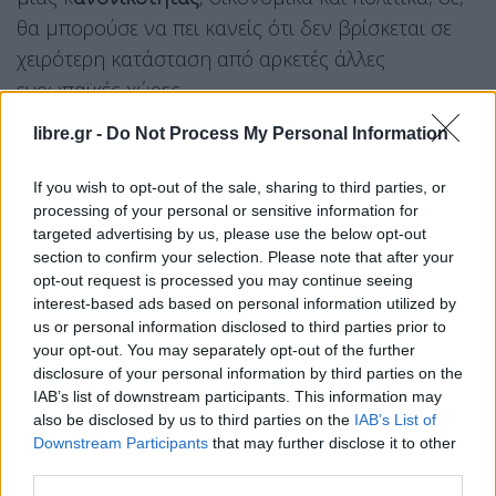
θα μπορούσε να πει κανείς ότι δεν βρίσκεται σε
χειρότερη κατάσταση από αρκετές άλλες
ευρωπαϊκές χώρες.
Έχουν ανακύψει, όμως,
σοβαρά θεσμικά
libre.gr -
Do Not Process My Personal Information
ελλείμματα
, ενώ κυβέρνηση και αντιπολίτευση δεν
If you wish to opt-out of the sale, sharing to third parties, or
μπορούν να συνεννοηθούν ούτε στα ελάχιστα. Η
processing of your personal or sensitive information for
μεν πρώτη δείχνει ότι λειτουργεί με μοναδικό
targeted advertising by us, please use the below opt-out
σκοπό την (τρίτη) ανανέωση της θητείας της
section to confirm your selection. Please note that after your
opt-out request is processed you may continue seeing
εγκλωβισμένη σε μια “ανάδελφη” αυταρέσκεια. Και
interest-based ads based on personal information utilized by
η δεύτερη δεν μπορεί να υπερβεί τον
us or personal information disclosed to third parties prior to
κατακερματισμό της και να βρει σημεία
your opt-out. You may separately opt-out of the further
disclosure of your personal information by third parties on the
σύγκλισης. Παγιδεύεται σε αφηγήματα
IAB’s list of downstream participants. This information may
αυτονομίας που δεν υπακούουν στη λογική των
also be disclosed by us to third parties on the
IAB’s List of
δημοσκοπικών ευρημάτων , ή σε τάσεις
Downstream Participants
that may further disclose it to other
third parties.
ιδεολογικού απομονωτισμού.