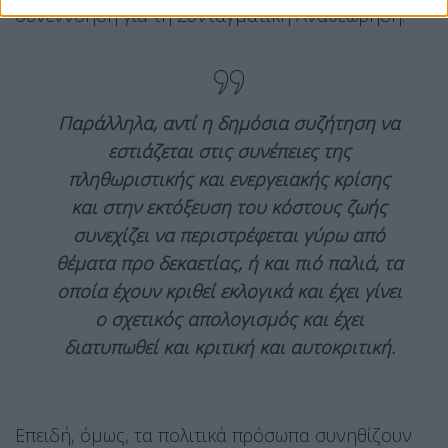
συνεννόηση για τη Συνταγματική Αναθεώρηση.
Παράλληλα, αντί η δημόσια συζήτηση να
εστιάζεται στις συνέπειες της
πληθωριστικής και ενεργειακής κρίσης
και στην εκτόξευση του κόστους ζωής
συνεχίζει να περιστρέφεται γύρω από
θέματα προ δεκαετίας, ή και πιό παλιά, τα
οποία έχουν κριθεί εκλογικά και έχει γίνει
ο σχετικός απολογισμός και έχει
διατυπωθεί και κριτική και αυτοκριτική.
Επειδή, όμως, τα πολιτικά πρόσωπα συνηθίζουν