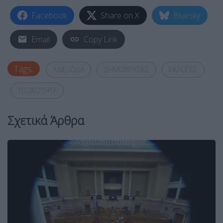
Facebook
Share on X
Bluesky
Email
Copy Link
Tags:
ΑΔΙΕΞΟΔΑ
ΔΗΜΟΚΡΑΤΙΕΣ
ΕΚΛΟΓΕΣ
ΤΟΞΙΚΟΤΗΤΑ
Σχετικά Άρθρα