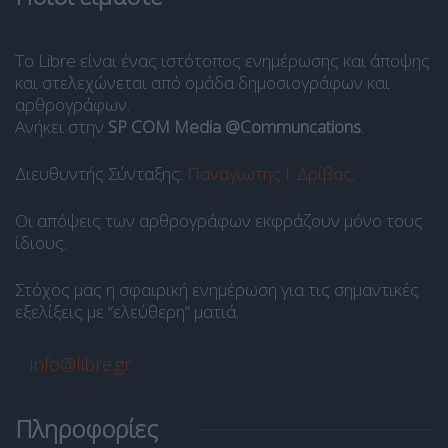
Το Libre είναι ένας ιστότοπος ενημέρωσης και άποψης
και στελεχώνεται από ομάδα δημοσιογράφων και
αρθρογράφων.
Ανήκει στην
SP COM Media @Communcations
.
Διευθυντής Σύνταξης:
Παναγιώτης Ι. Δρίβας
.
Οι απόψεις των αρθρογράφων εκφράζουν μόνο τους
ίδιους.
Στόχος μας η σφαιρική ενημέρωση για τις σημαντικές
εξελίξεις με “ελεύθερη” ματιά.
info@libre.gr
Πληροφορίες