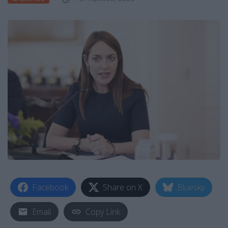
Facebook
Share on X
Bluesky
Email
Copy Link