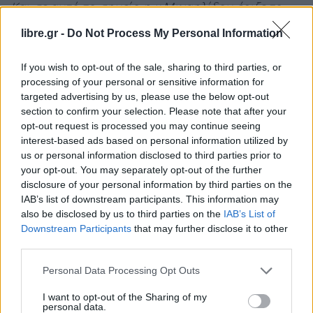
Και σε αυτό το σημείο η κ.Μιχαηλίδου έριξε το
«καρφί» της: «
Θα ήθελα εγώ σαν Δόμνα, που έχω
libre.gr -
Do Not Process My Personal Information
πάει σε ένα καλύτερο πανεπιστήμιο,
ο
συνάδελφός μου να έχει ένα καλύτερο πτυχίο;
If you wish to opt-out of the sale, sharing to third parties, or
processing of your personal or sensitive information for
Ναι, θα το ήθελα.
Μπορώ να πω κάτι που ήταν
targeted advertising by us, please use the below opt-out
κακός μαθητής; Όχι, δεν μπορώ να πω
».
section to confirm your selection. Please note that after your
opt-out request is processed you may continue seeing
H υπουργός έκλεισε λέγοντας
«ότι δεν έχει
interest-based ads based on personal information utilized by
προλάβει να εντρυφήσει στην περίπτωση του κ.
us or personal information disclosed to third parties prior to
Λαζαρίδη»
και όπως τόνισε, «
θεωρώ ότι δεν
your opt-out. You may separately opt-out of the further
disclosure of your personal information by third parties on the
οφείλω κιόλας».
IAB’s list of downstream participants. This information may
also be disclosed by us to third parties on the
IAB’s List of
Downstream Participants
that may further disclose it to other
third parties.
Facebook
Share on X
Bluesky
Personal Data Processing Opt Outs
Email
Copy Link
I want to opt-out of the Sharing of my
personal data.