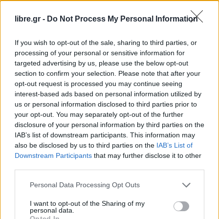
Μαΐου. Η ασφάλεια των παιδιών είναι η πρώτη
libre.gr -
Do Not Process My Personal Information
μας προτεραιότητα. Γι’ αυτό και χτίζουμε ένα
πρόγραμμα με κανόνες, προϋποθέσεις,
If you wish to opt-out of the sale, sharing to third parties, or
εκπαίδευση και ευθύνη”.Play Video
processing of your personal or sensitive information for
targeted advertising by us, please use the below opt-out
Υπενθυμίζεται ότι το πρόγραμμα “
Νταντάδες της
section to confirm your selection. Please note that after your
Γειτονιάς
” απευθύνεται σε οικογένειες με βρέφη
opt-out request is processed you may continue seeing
interest-based ads based on personal information utilized by
και νήπια ηλικίας από 2 μηνών έως 2,5 ετών. Στο
us or personal information disclosed to third parties prior to
Μητρώο Επιμελητών και Επιμελητριών μπορούν
your opt-out. You may separately opt-out of the further
να εγγραφούν όχι μόνο επαγγελματίες, αλλά και
disclosure of your personal information by third parties on the
IAB’s list of downstream participants. This information may
πρόσωπα από το οικείο περιβάλλον της
also be disclosed by us to third parties on the
IAB’s List of
οικογένειας, όπως παππούδες και γιαγιάδες,
Downstream Participants
that may further disclose it to other
εφόσον πληρούν τις προβλεπόμενες
third parties.
προϋποθέσεις.
Personal Data Processing Opt Outs
Κάθε επιμελητής ή επιμελήτρια μπορεί να παρέχει
I want to opt-out of the Sharing of my
personal data.
υπηρεσίες φροντίδας έως και σε τρία παιδιά
Opted In