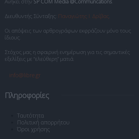
Ανήκει στην
SP COM Media @Communcations
.
Διευθυντής Σύνταξης:
Παναγιώτης Ι. Δρίβας
.
Οι απόψεις των αρθρογράφων εκφράζουν μόνο τους
ίδιους.
Στόχος μας η σφαιρική ενημέρωση για τις σημαντικές
εξελίξεις με “ελεύθερη” ματιά.
info@libre.gr
Πληροφορίες
Ταυτότητα
Πολιτική απορρήτου
Όροι χρήσης