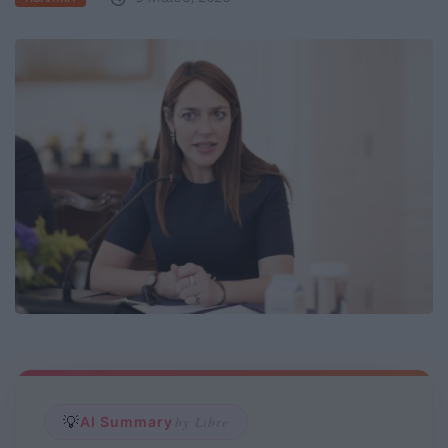
💡
AI Summary
by Libre