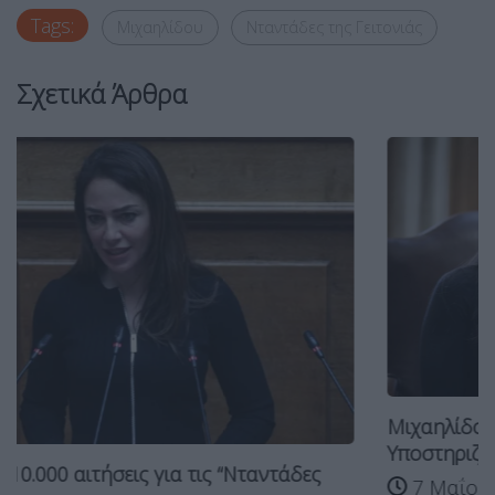
Tags:
Μιχαηλίδου
Νταντάδες της Γειτονιάς
Σχετικά Άρθρα
Μιχαηλίδου: Πάνω από 170 οι Στέγες
Υποστηριζόμενης...
ς
7 Μαΐου, 2026