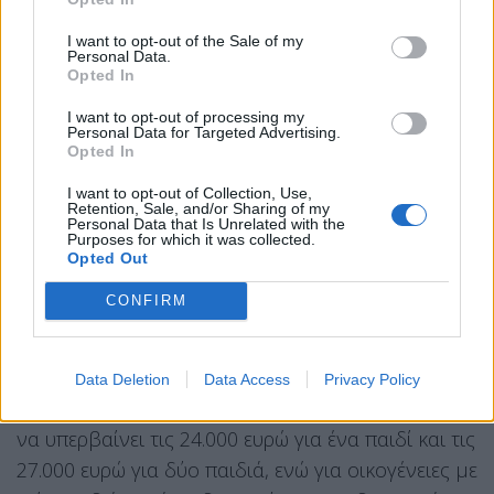
ταυτόχρονα, με τη συγκατάθεση των γονέων,
I want to opt-out of the Sale of my
λαμβάνοντας έως 1.500 ευρώ τον μήνα μέσω
Personal Data.
Opted In
εργοσήμου.
I want to opt-out of processing my
Η οικονομική ενίσχυση για τις οικογένειες
Personal Data for Targeted Advertising.
Opted In
ανέρχεται σε 500 ευρώ μηνιαίως για γονείς που
εργάζονται με πλήρη απασχόληση ή είναι
I want to opt-out of Collection, Use,
Retention, Sale, and/or Sharing of my
ελεύθεροι επαγγελματίες ή αυτοαπασχολούμενοι,
Personal Data that Is Unrelated with the
Purposes for which it was collected.
και σε 300 ευρώ μηνιαίως για γονείς που
Opted Out
εργάζονται με μερική ή εκ περιτροπής
CONFIRM
απασχόληση, καθώς και για μητέρες που είναι
φοιτήτριες, σπουδάστριες ή εγγεγραμμένες
άνεργες. Για τη συμμετοχή στο πρόγραμμα, το
Data Deletion
Data Access
Privacy Policy
ετήσιο ατομικό εισόδημα της μητέρας δεν πρέπει
να υπερβαίνει τις 24.000 ευρώ για ένα παιδί και τις
27.000 ευρώ για δύο παιδιά, ενώ για οικογένειες με