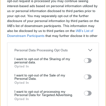
opt-out request is processed you may continue seeing
interest-based ads based on personal information utilized by
us or personal information disclosed to third parties prior to
your opt-out. You may separately opt-out of the further
«Από σήμερα οι γονείς μπορούν να μπαίνουν
disclosure of your personal information by third parties on the
στην πλατφόρμα τω
ν “Νταντάδων της Γειτονιάς”
IAB’s list of downstream participants. This information may
also be disclosed by us to third parties on the
IAB’s List of
και να αναζητούν το πρόσωπο που θα φροντίσει
Downstream Participants
that may further disclose it to other
το παιδί τους. Είναι μια πολιτική που σχεδιάστηκε
third parties.
πάνω σε μια πραγματική ανάγκη: Να μπορεί ένας
Personal Data Processing Opt Outs
γονιός να εργάζεται ή να αναζητά εργασία,
γνωρίζοντας ότι το παιδί του έχει ασφαλή
I want to opt-out of the Sharing of my
personal data.
φροντίδα από πιστοποιημένο πρόσωπο, κοντά
Opted In
στο σπίτι και στις ανάγκες της οικογένειας.
I want to opt-out of the Sale of my
Υπολογίζουμε ότι το πρόγραμμα θα καλύπτει
Personal Data.
Opted In
περίπου 4.500 έως 5.000 παιδιά τον χρόνο», τόνισε
η υπουργός.
I want to opt-out of processing my
Personal Data for Targeted Advertising.
Opted In
Στη συνέχεια, μίλησε για τον
Προσωπικό Βοηθό