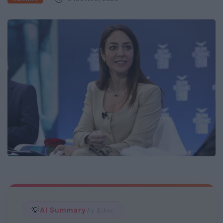
💡
AI Summary
by Libre