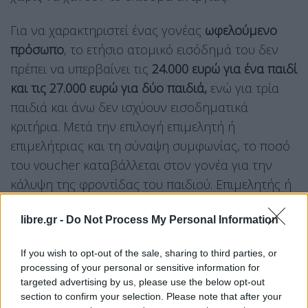
Για να χαρακτηριστεί ένας γονέας
ωφελούμενο
πρόσωπο
, το ετήσιο ατομικό εισόδημά του δεν
πρέπει να υπερβαίνει τις
24.000 ευρώ για ένα παιδί
και τις 27.000 ευρώ για δύο παιδιά,
ενώ για τρία
παιδιά και άνω δεν ισχύουν εισοδηματικά
κριτήρια. Μετά την επιλογή επιμελητή ή
επιμελήτριας και τη σύναψη συμφωνίας, το ποσό
του voucher καταβάλλεται στον γονέα για την
κάλυψη της φροντίδας του παιδιού. Επιμελητής ή
επιμελήτρια μπορεί να είναι και πρόσωπο από το
libre.gr -
Do Not Process My Personal Information
οικείο περιβάλλον της οικογένειας, όπως η γιαγιά,
εφόσον πληροί τις προβλεπόμενες προϋποθέσεις
If you wish to opt-out of the sale, sharing to third parties, or
και έχει ενταχθεί στο Μητρώο. Κάθε επιμελητής ή
processing of your personal or sensitive information for
επιμελήτρια μπορεί
να φροντίζει ταυτόχρονα έως
targeted advertising by us, please use the below opt-out
section to confirm your selection. Please note that after your
τρία παιδιά.