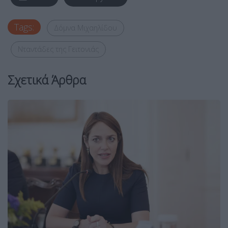
Tags:
Δόμνα Μιχαηλίδου
Νταντάδες της Γειτονιάς
Σχετικά Άρθρα