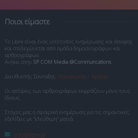
Ποιοι είμαστε
Το Libre είναι ένας ιστότοπος ενημέρωσης και άποψης
και στελεχώνεται από ομάδα δημοσιογράφων και
αρθρογράφων.
Ανήκει στην
SP COM Media @Communcations
.
Διευθυντής Σύνταξης:
Παναγιώτης Ι. Δρίβας
.
Οι απόψεις των αρθρογράφων εκφράζουν μόνο τους
ίδιους.
Στόχος μας η σφαιρική ενημέρωση για τις σημαντικές
εξελίξεις με “ελεύθερη” ματιά.
info@libre.gr