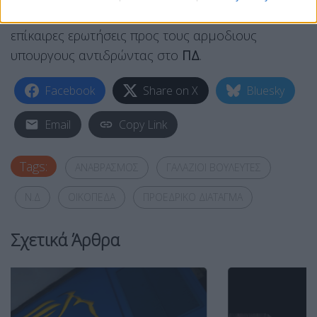
κόμματα της
αντιπολίτευσης
έχουν καταθέσει
επίκαιρες ερωτήσεις προς τους αρμοδιους
υπουργους αντιδρώντας στο
ΠΔ
.
Facebook
Share on X
Bluesky
Email
Copy Link
Tags:
ΑΝΑΒΡΑΣΜΟΣ
ΓΑΛΑΖΙΟΙ ΒΟΥΛΕΥΤΕΣ
Ν.Δ
ΟΙΚΟΠΕΔΑ
ΠΡΟΕΔΡΙΚΟ ΔΙΑΤΑΓΜΑ
Σχετικά Άρθρα