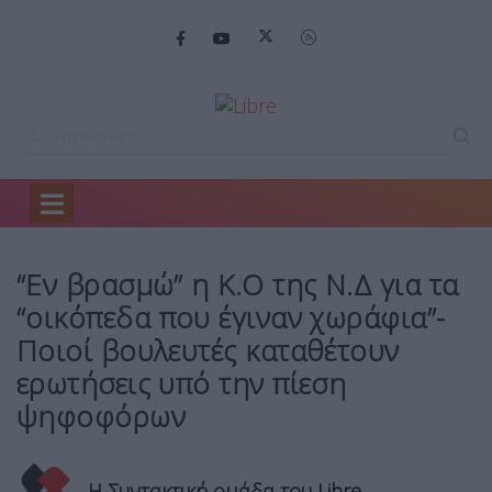
Home
Backstage
“Εν βρασμώ” η…
“Εν βρασμώ” η Κ.Ο της Ν.Δ για τα
“οικόπεδα που έγιναν χωράφια”-
Ποιοί βουλευτές καταθέτουν
ερωτήσεις υπό την πίεση
ψηφοφόρων
Η Συντακτική ομάδα του Libre