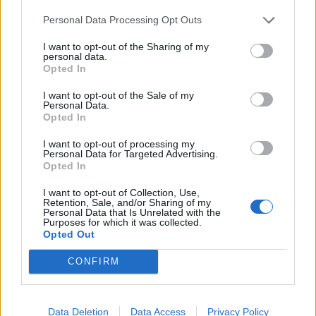
Personal Data Processing Opt Outs
Επίσης και ο βουλευτής Ηρακλείου
Λευτέρης
Αυγενάκης
υπογραμμίζει πως
“Το νέο
I want to opt-out of the Sharing of my
personal data.
θεσμικό πλαίσιο έχει προκαλέσει ανησυχία στην
Opted In
τοπική αυτοδιοίκηση, καθώς και την τοπική
I want to opt-out of the Sale of my
κοινωνία του Ηρακλείου, καθώς τίθεται εκτός
Personal Data.
Opted In
ορίων οικισμοί κάτω των 2.000 κατοίκων, οι
οποίοι έχουν δημιουργηθεί μετά το 1983 και άρα
I want to opt-out of processing my
Personal Data for Targeted Advertising.
εγείρεται ζήτημα αρτιότητας και
Opted In
οικοδομησιμότητας των αντίστοιχων
I want to opt-out of Collection, Use,
οικοπέδων’,
αναφέρει στην ερώτησή του
Retention, Sale, and/or Sharing of my
Personal Data that Is Unrelated with the
Purposes for which it was collected.
Να σημειωθεί ότι οι ερωτήσεις των βουλευτών
Opted Out
της
ΝΔ
, όπως επίσης των βουλευτών
CONFIRM
Κώστα
Κεφαλογιάννη
,
Δημήτρη
Καλογερόπουλου
και Μάνου
Κόνσολα
,
έχουν γίνει κατά μόνας, ενώ παράλληλα και τα
Data Deletion
Data Access
Privacy Policy