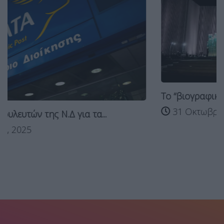
Το “βιογραφικό” του Δένδια και οι…αστρονό
31 Οκτωβρίου, 2025