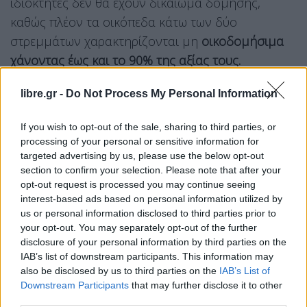
ιδιοκτήτες δεν θα έχουν δικαίωμα δόμησης,
καθώς πλέον τα οικόπεδα κάτω των δύο
στρεμμάτων χαρακτηρίζονται μη
οικοδομήσιμα
χάνοντας έως και το 90% της αξίας τους.
Όπως αναφέρει στην ερώτησή του προς προς
libre.gr -
Do Not Process My Personal Information
τους
αρμόδιους υπουργούς
“Πρόκειται για ένα
βαρύ πλήγμα στους ιδιοκτήτες αυτών των
If you wish to opt-out of the sale, sharing to third parties, or
processing of your personal or sensitive information for
οικοπέδων και θα συμβάλει στην ερήμωση των
targeted advertising by us, please use the below opt-out
μικρών αυτών οικισμών ή στην αλλαγή του
section to confirm your selection. Please note that after your
χαρακτήρα τους, καθώς ευνοεί την πώληση των
opt-out request is processed you may continue seeing
interest-based ads based on personal information utilized by
ιδιοκτησιών αυτών σε εξαιρετικά χαμηλές τιμές σε
us or personal information disclosed to third parties prior to
ιδιώτες ή εταιρείες που κατόπιν θα συνενώσουν
your opt-out. You may separately opt-out of the further
όμορα τεμάχια γης προκειμένου να τα
disclosure of your personal information by third parties on the
IAB’s list of downstream participants. This information may
εκμεταλλευτούν οικοδομικά”
και καλώντας
also be disclosed by us to third parties on the
IAB’s List of
τη
κυβέρνηση
να αναθεωρήσει τις προβλέψεις
Downstream Participants
that may further disclose it to other
του σχετικού ΠΔ.
third parties.