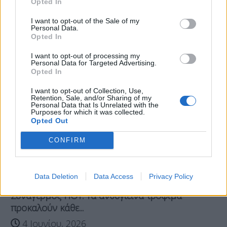
Opted In
Tags:
m;etra
κοροναιος
ΠΟΥ
I want to opt-out of the Sale of my
Personal Data.
Opted In
Σχετικά Άρθρα
I want to opt-out of processing my
Personal Data for Targeted Advertising.
Opted In
I want to opt-out of Collection, Use,
Retention, Sale, and/or Sharing of my
Personal Data that Is Unrelated with the
Purposes for which it was collected.
Opted Out
CONFIRM
Data Deletion
Data Access
Privacy Policy
Συναγερμός ΠΟΥ: Τα ανθυγιεινά τρόφιμα
προκαλούν κάθε...
4 Ιουνίου, 2026