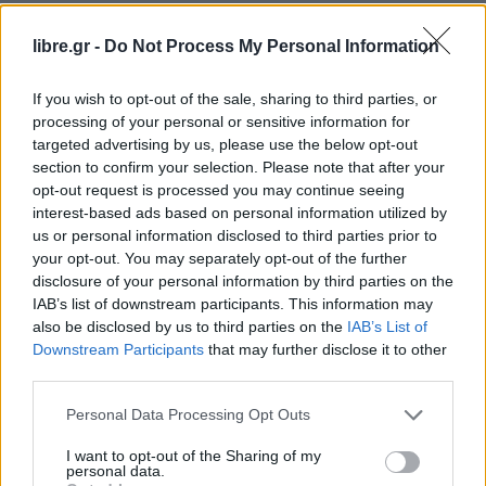
Αυτό σημαίνει ότι το 50% του συνολικού φορτίου
libre.gr -
Do Not Process My Personal Information
της επιδημίας βρίσκεται στην Ευρώπη, όπου
περισσότεροι από 84.000 άνθρωποι έχουν χάσει
If you wish to opt-out of the sale, sharing to third parties, or
την ζωή τους, πρόσθεσε.
processing of your personal or sensitive information for
targeted advertising by us, please use the below opt-out
«Τα σύννεφα της καταιγίδας αυτής της πανδημίας
section to confirm your selection. Please note that after your
θα συνεχίσουν να βαραίνουν επάνω από την
opt-out request is processed you may continue seeing
interest-based ads based on personal information utilized by
περιοχή…Την ώρα που ορισμένες χώρες
us or personal information disclosed to third parties prior to
εισέρχονται σε μία περίοδο κατά την οποία
your opt-out. You may separately opt-out of the further
μπορεί να είναι σε θέση να χαλαρώσουν σταδιακά
disclosure of your personal information by third parties on the
IAB’s list of downstream participants. This information may
τα περιοριστικά μέτρα, δεν υπάρχει fast track
also be disclosed by us to third parties on the
IAB’s List of
επανόδου στην κανονικότητα».
Downstream Participants
that may further disclose it to other
third parties.
Facebook
Share on X
Bluesky
Personal Data Processing Opt Outs
Email
Copy Link
I want to opt-out of the Sharing of my
personal data.