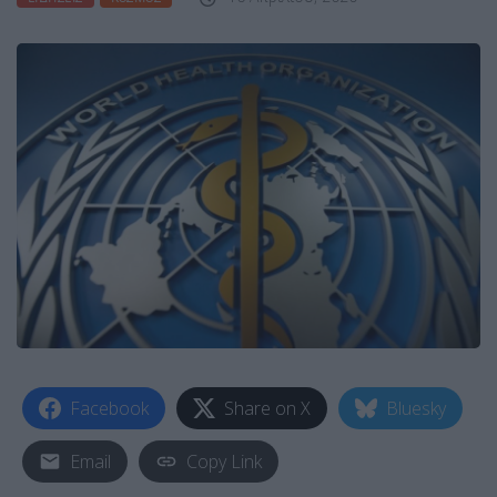
Facebook
Share on X
Bluesky
Email
Copy Link