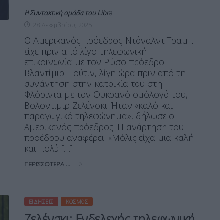
Η Συντακτική ομάδα του Libre
28 Δεκεμβρίου, 2025
Ο Αμερικανός πρόεδρος Ντόναλντ Τραμπ
είχε πριν από λίγο τηλεφωνική
επικοινωνία με τον Ρώσο πρόεδρο
Βλαντίμιρ Πούτιν, λίγη ώρα πριν από τη
συνάντηση στην κατοικία του στη
Φλόριντα με τον Ουκρανό ομόλογό του,
Βολοντίμιρ Ζελένσκι. Ήταν «καλό και
παραγωγικό τηλεφώνημα», δήλωσε ο
Αμερικανός πρόεδρος. Η ανάρτηση του
προέδρου αναφέρει: «Μόλις είχα μια καλή
και πολύ […]
ΠΕΡΙΣΣΌΤΕΡΑ ...
ΕΙΔΉΣΕΙΣ
ΚΌΣΜΟΣ
Ζελένσκι: Ενδελεχής τηλεφωνική