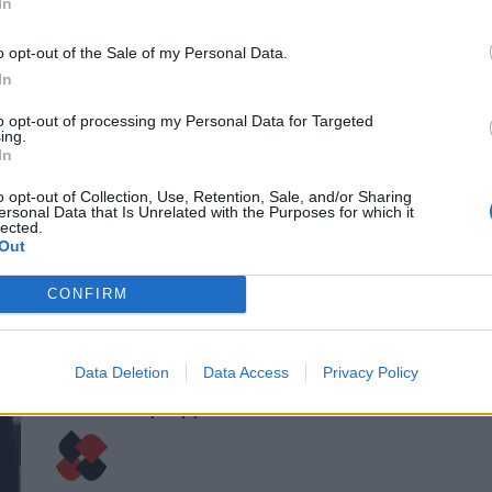
In
Ουάσιγκτον, καθώς οι συνομιλίες για ένα
πλαίσιο τερματισμού του σχεδόν
o opt-out of the Sale of my Personal Data.
τετραετούς πολέμου στην Ουκρανία
συνεχίζονται στο Παρίσι. Ο Ζελέσνκι ο
In
οποίος επιδιώκει ισχυρές εγγυήσεις
to opt-out of processing my Personal Data for Targeted
ασφαλείας μετά τον πόλεμο από τις
ing.
Ηνωμένες Πολιτείες και τις ευρωπαϊκές
In
χώρες ώστε να αποτραπεί […]
o opt-out of Collection, Use, Retention, Sale, and/or Sharing
ersonal Data that Is Unrelated with the Purposes for which it
ΠΕΡΙΣΣΌΤΕΡΑ ...
lected.
Out
CONFIRM
ΚΌΣΜΟΣ
Τηλεφωνική επικοινωνία Τραμπ
και Πούτιν πριν από τη
Data Deletion
Data Access
Privacy Policy
συνάντηση με