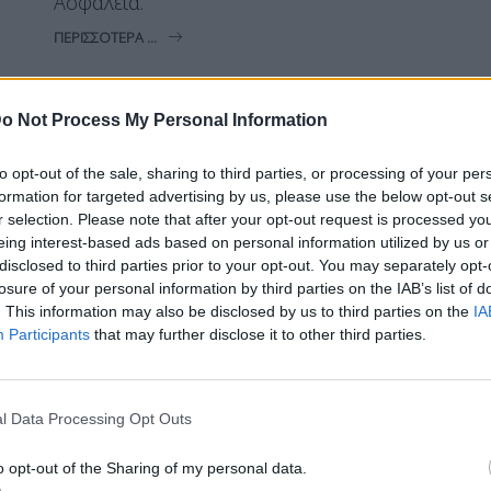
Ασφάλεια.
ΠΕΡΙΣΣΌΤΕΡΑ ...
o Not Process My Personal Information
ΚΌΣΜΟΣ
ΕΙΔΉΣΕΙΣ
Ο Ζελένσκι ελπίζει να
to opt-out of the sale, sharing to third parties, or processing of your per
συναντηθεί σύντομα με τον
formation for targeted advertising by us, please use the below opt-out s
Τραμπ
r selection. Please note that after your opt-out request is processed y
eing interest-based ads based on personal information utilized by us or
disclosed to third parties prior to your opt-out. You may separately opt-
losure of your personal information by third parties on the IAB’s list of
. This information may also be disclosed by us to third parties on the
IA
Participants
that may further disclose it to other third parties.
Η Συντακτική ομάδα του Libre
7 Ιανουαρίου, 2026
Ο Ουκρανός πρόεδρος Βολοντίμιρ
l Data Processing Opt Outs
Ζελένσκι δήλωσε ότι ελπίζει να
συναντηθεί σύντομα με τον Αμερικανό
o opt-out of the Sharing of my personal data.
πρόεδρο Ντόναλντ Τραμπ, πιθανώς στην