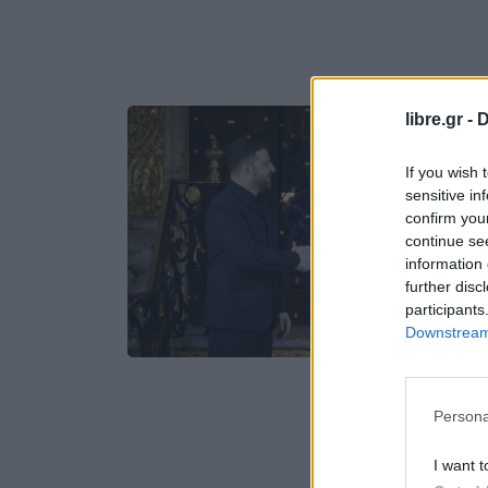
libre.gr -
D
If you wish 
sensitive in
confirm you
continue se
information 
further disc
participants
Downstream 
Persona
I want t