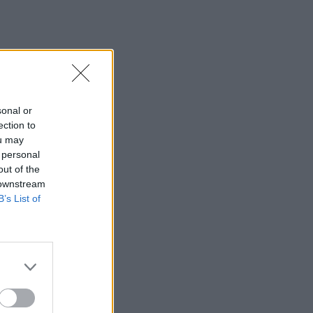
sonal or
ection to
ou may
 personal
out of the
 downstream
B’s List of