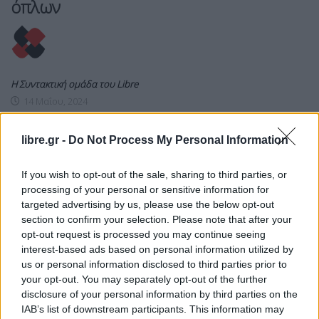
όπλων
Η Συντακτική ομάδα του Libre
14 Μαΐου, 2024
Ο Ουκρανός πρόεδρος Βολοντίμιρ Ζελένσκι
ζήτησε σήμερα από τους δυτικούς συμμάχους να
libre.gr -
Do Not Process My Personal Information
επισπεύσουν τις παραδόσεις όπλων που έχουν
υποσχεθεί, τη στιγμή που το Κίεβο προσπαθεί να
If you wish to opt-out of the sale, sharing to third parties, or
αποκρούσει μια νέα ρωσική επίθεση στη
processing of your personal or sensitive information for
βορειοανατολική Ουκρανία. «Έχουμε ανάγκη να
targeted advertising by us, please use the below opt-out
επιταχυνθούν σημαντικά οι παραδόσεις. Περνά
section to confirm your selection. Please note that after your
πάρα πολύ χρόνος σήμερα μεταξύ της
opt-out request is processed you may continue seeing
ανακοίνωσης των πακέτων βοήθειας και της
interest-based ads based on personal information utilized by
πραγματικής […]
us or personal information disclosed to third parties prior to
your opt-out. You may separately opt-out of the further
ΠΕΡΙΣΣΌΤΕΡΑ ...
disclosure of your personal information by third parties on the
IAB’s list of downstream participants. This information may