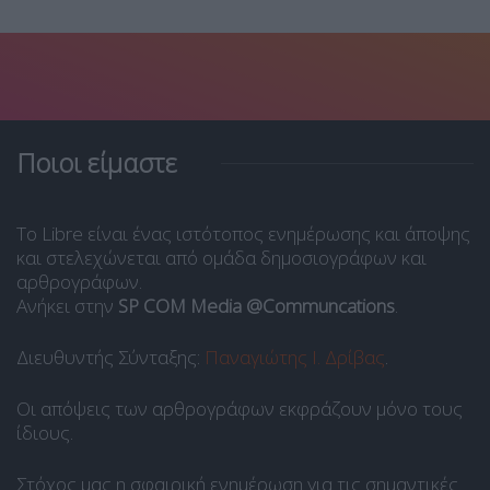
Ποιοι είμαστε
Το Libre είναι ένας ιστότοπος ενημέρωσης και άποψης
και στελεχώνεται από ομάδα δημοσιογράφων και
αρθρογράφων.
Ανήκει στην
SP COM Media @Communcations
.
Διευθυντής Σύνταξης:
Παναγιώτης Ι. Δρίβας
.
Οι απόψεις των αρθρογράφων εκφράζουν μόνο τους
ίδιους.
Στόχος μας η σφαιρική ενημέρωση για τις σημαντικές