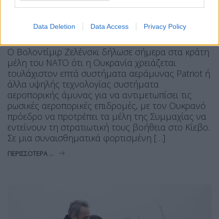
Η Συντακτική ομάδα του Libre
Data Deletion
Data Access
Privacy Policy
19 Απριλίου, 2024
Ο Βολοντίμιρ Ζελένσκι δήλωσε σήμερα στα κράτη
μέλη του ΝΑΤΟ ότι η Ουκρανία χρειάζεται
τουλάχιστον επτά συστήματα αεράμυνας Patriot ή
άλλα υψηλής τεχνολογίας συστήματα
αεροπορικής άμυνας για να αντιμετωπίσει τις
ρωσικές αεροπορικές επιδρομές, με τον Ουκρανό
πρόεδρο να προτρέπει τα μέλη της Συμμαχίας να
εντείνουν τη στρατιωτική τους βοήθεια στο Κίεβο.
Σε μια συναισθηματικά φορτισμένη […]
ΠΕΡΙΣΣΌΤΕΡΑ ...