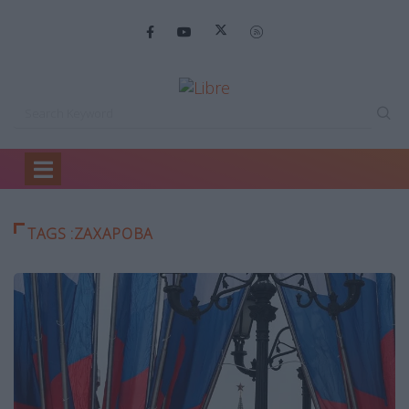
Home
ζαχαροβα
TAGS :ΖΑΧΑΡΟΒΑ