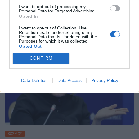
πραγματικά εχθρικές ενέργειες», ανέφερε η κ.
I want to opt-out of processing my
Ζαχάροβα. «Η Αθήνα ήταν από τις πρώτες […]
Personal Data for Targeted Advertising.
Opted In
ΠΕΡΙΣΣΌΤΕΡΑ ...
I want to opt-out of Collection, Use,
Retention, Sale, and/or Sharing of my
Personal Data that Is Unrelated with the
Purposes for which it was collected.
Opted Out
CONFIRM
Data Deletion
Data Access
Privacy Policy
ΚΌΣΜΟΣ