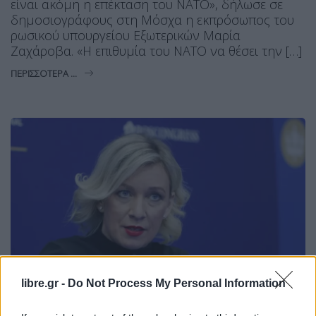
είναι ακόμη η επέκταση του ΝΑΤΟ», δήλωσε σε
δημοσιογράφους στη Μόσχα η εκπρόσωπος του
ρωσικού υπουργείου Εξωτερικών Μαρία
Ζαχάροβα. «Η επιθυμία του ΝΑΤΟ να θέσει την […]
ΠΕΡΙΣΣΌΤΕΡΑ ...
libre.gr -
Do Not Process My Personal Information