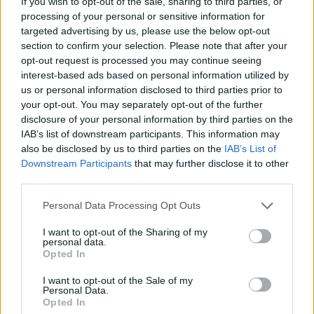
If you wish to opt-out of the sale, sharing to third parties, or
processing of your personal or sensitive information for
ΚΌΣΜΟΣ
targeted advertising by us, please use the below opt-out
Ζαχάροβα: Η Ελλάδα προβαίνει σε
section to confirm your selection. Please note that after your
πραγματικά εχθρικές ενέργειες κατά
opt-out request is processed you may continue seeing
interest-based ads based on personal information utilized by
της
us or personal information disclosed to third parties prior to
your opt-out. You may separately opt-out of the further
disclosure of your personal information by third parties on the
IAB’s list of downstream participants. This information may
also be disclosed by us to third parties on the
IAB’s List of
Η Συντακτική ομάδα του Libre
Downstream Participants
that may further disclose it to other
20 Νοεμβρίου, 2025
third parties.
Η Ρωσία «θα απαντήσει κατάλληλα» στην
Personal Data Processing Opt Outs
απόφαση της Ελλάδας να προχωρήσει στην
παραγωγή μη επανδρωμένων αεροσκαφών με την
I want to opt-out of the Sharing of my
Ουκρανία, δήλωσε η εκπρόσωπος του ρωσικού
personal data.
Opted In
υπουργείου Εξωτερικών Μαρία Ζαχάροβα σε
δημοσιογραφική ενημέρωση, την Πέμπτη. «Η
I want to opt-out of the Sale of my
Ελλάδα ακολουθεί μια προκλητική, συγκρουσιακή
Personal Data.
Opted In
πολιτική έναντι της Ρωσίας και προβαίνει σε