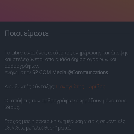
Ποιοι είμαστε
Το Libre είναι ένας ιστότοπος ενημέρωσης και άποψης
και στελεχώνεται από ομάδα δημοσιογράφων και
αρθρογράφων.
Ανήκει στην
SP COM Media @Communcations
.
Διευθυντής Σύνταξης:
Παναγιώτης Ι. Δρίβας
.
Οι απόψεις των αρθρογράφων εκφράζουν μόνο τους
ίδιους.
Στόχος μας η σφαιρική ενημέρωση για τις σημαντικές
εξελίξεις με “ελεύθερη” ματιά.