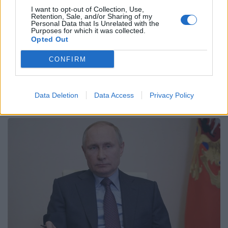
I want to opt-out of Collection, Use,
Email
Copy Link
Retention, Sale, and/or Sharing of my
Personal Data that Is Unrelated with the
Purposes for which it was collected.
Opted Out
Tags:
ζαχαροβα
ΝΑΤΟ
Ουκρανία
CONFIRM
ρωσία
Σχετικά Άρθρα
Data Deletion
Data Access
Privacy Policy