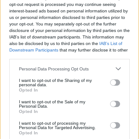
opt-out request is processed you may continue seeing
Ο πρόεδρος των ΗΠΑ Ντόναλντ Τραμπ έχει πει ότι
interest-based ads based on personal information utilized by
η προηγούμενη υποστήριξη των ΗΠΑ σε μια
us or personal information disclosed to third parties prior to
ένταξη της Ουκρανίας στο ΝΑΤΟ ήταν ένας λόγος
your opt-out. You may separately opt-out of the further
disclosure of your personal information by third parties on the
για τον οποίο ξέσπασε ο πόλεμος και έχει πει ότι η
IAB’s list of downstream participants. This information may
Ουκρανία δεν θα γίνει μέλος της Συμμαχίας.
also be disclosed by us to third parties on the
IAB’s List of
Downstream Participants
that may further disclose it to other
Στο κείμενο ενός ειρηνευτικού σχεδίου 28
third parties.
σημείων για την Ουκρανία, το σημείο 7 αναφέρει:
Personal Data Processing Opt Outs
«Η Ουκρανία αποδέχεται να περιλάβει στο
I want to opt-out of the Sharing of my
Σύνταγμά της τον όρο ότι δεν θα ενταχθεί στο
personal data.
Opted In
ΝΑΤΟ και το ΝΑΤΟ αποδέχεται να περιλάβει στο
καταστατικό του πρόβλεψη που θα διευκρινίζει ότι
I want to opt-out of the Sale of my
Personal Data.
η Ουκρανία δεν θα ενταχθεί στη Συμμαχία στο
Opted In
μέλλον».
I want to opt-out of processing my
Personal Data for Targeted Advertising.
Facebook
Share on X
Bluesky
Opted In