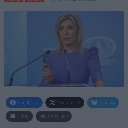
Facebook
Share on X
Bluesky
Email
Copy Link