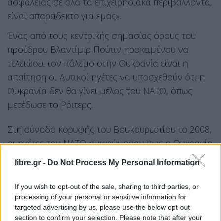
ασφαλείας σε όλα τα επιχειρησιακά περιβάλλοντα,
είναι απαράδεκτο για εμάς».
Ένας από τους κεντρικής σημασίας όρους του
προέδρου Βλαντίμιρ Πούτιν προκειμένου να
τελειώσει τον πόλεμο στην Ουκρανία είναι η
απαίτηση οι Δυτικοί ηγέτες να υποσχεθούν ότι η
Ουκρανία δεν θα γίνει μέλος του ΝΑΤΟ, όπως
μετέδωσε το Ρόιτερς.
Στη σύνοδο κορυφής του Βουκουρεστίου το 2008,
οι ηγέτες του ΝΑΤΟ συμφώνησαν πως η Ουκρανία
και η Γεωργία θα γίνονταν μια μέρα μέλη της
libre.gr -
Do Not Process My Personal Information
συμμαχίας. Το 2009, η Ουκρανία τροποποίησε το
Σύνταγμά της δεσμευόμενη στον δρόμο προς την
If you wish to opt-out of the sale, sharing to third parties, or
πλήρη ένταξη στο ΝΑΤΟ και στην Ευρωπαϊκή
processing of your personal or sensitive information for
targeted advertising by us, please use the below opt-out
Ένωση.
section to confirm your selection. Please note that after your