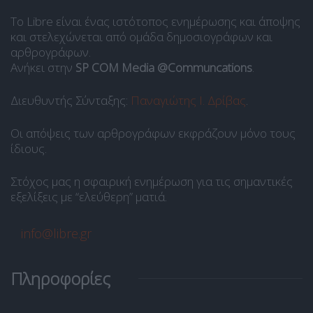
Το Libre είναι ένας ιστότοπος ενημέρωσης και άποψης
και στελεχώνεται από ομάδα δημοσιογράφων και
αρθρογράφων.
Ανήκει στην
SP COM Media @Communcations
.
Διευθυντής Σύνταξης:
Παναγιώτης Ι. Δρίβας
.
Οι απόψεις των αρθρογράφων εκφράζουν μόνο τους
ίδιους.
Στόχος μας η σφαιρική ενημέρωση για τις σημαντικές
εξελίξεις με “ελεύθερη” ματιά.
info@libre.gr
Πληροφορίες